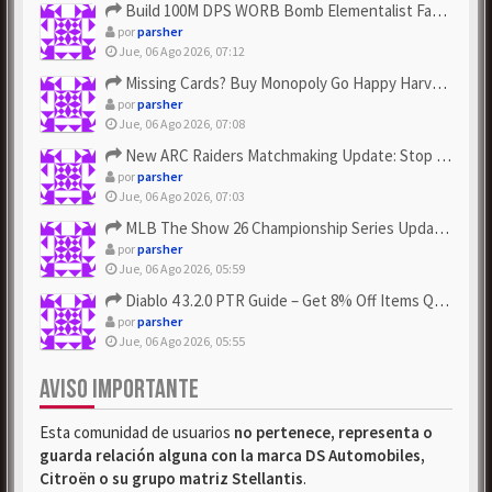
Build 100M DPS WORB Bomb Elementalist Fast - Grab POE Curren...
por
parsher
Jue, 06 Ago 2026, 07:12
Missing Cards? Buy Monopoly Go Happy Harvest with Looney Tun...
por
parsher
Jue, 06 Ago 2026, 07:08
New ARC Raiders Matchmaking Update: Stop Failed - Grab Bluep...
por
parsher
Jue, 06 Ago 2026, 07:03
MLB The Show 26 Championship Series Update! Get Cheap & ...
por
parsher
Jue, 06 Ago 2026, 05:59
Diablo 4 3.2.0 PTR Guide – Get 8% Off Items Quickly to Test ...
por
parsher
Jue, 06 Ago 2026, 05:55
AVISO IMPORTANTE
Esta comunidad de usuarios
no pertenece, representa o
guarda relación alguna con la marca DS Automobiles,
Citroën o su grupo matriz Stellantis
.