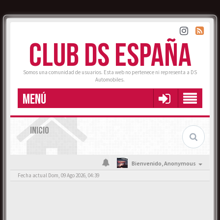
CLUB DS ESPAÑA
Somos una comunidad de usuarios. Esta web no pertenece ni representa a DS
Automobiles.
MENÚ
INICIO
Bienvenido,
Anonymous
Fecha actual Dom, 09 Ago 2026, 04:39