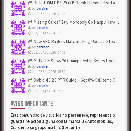
Build 100M DPS WORB Bomb Elementalist Fast - Grab POE Curren...
por
parsher
Jue, 06 Ago 2026, 07:12
Missing Cards? Buy Monopoly Go Happy Harvest with Looney Tun...
por
parsher
Jue, 06 Ago 2026, 07:08
New ARC Raiders Matchmaking Update: Stop Failed - Grab Bluep...
por
parsher
Jue, 06 Ago 2026, 07:03
MLB The Show 26 Championship Series Update! Get Cheap & ...
por
parsher
Jue, 06 Ago 2026, 05:59
Diablo 4 3.2.0 PTR Guide – Get 8% Off Items Quickly to Test ...
por
parsher
Jue, 06 Ago 2026, 05:55
AVISO IMPORTANTE
Esta comunidad de usuarios
no pertenece, representa o
guarda relación alguna con la marca DS Automobiles,
Citroën o su grupo matriz Stellantis
.