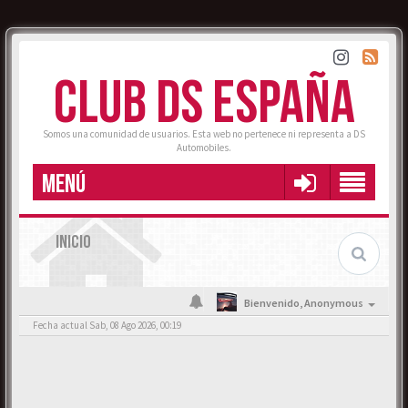
CLUB DS ESPAÑA
Somos una comunidad de usuarios. Esta web no pertenece ni representa a DS
Automobiles.
MENÚ
INICIO
Bienvenido,
Anonymous
Fecha actual Sab, 08 Ago 2026, 00:19