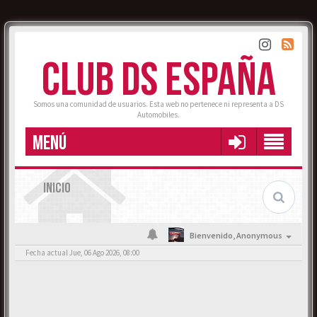
CLUB DS ESPAÑA
Somos una comunidad de usuarios. Esta web no pertenece ni representa a DS
Automobiles.
MENÚ
INICIO
Bienvenido,
Anonymous
Fecha actual Jue, 06 Ago 2026, 08:00