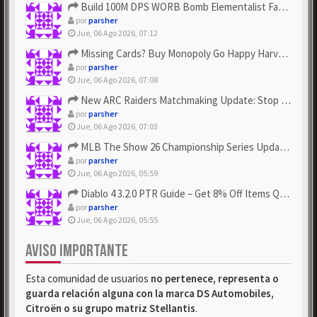
Build 100M DPS WORB Bomb Elementalist Fast - Grab POE Curren...
por
parsher
Jue, 06 Ago 2026, 07:12
Missing Cards? Buy Monopoly Go Happy Harvest with Looney Tun...
por
parsher
Jue, 06 Ago 2026, 07:08
New ARC Raiders Matchmaking Update: Stop Failed - Grab Bluep...
por
parsher
Jue, 06 Ago 2026, 07:03
MLB The Show 26 Championship Series Update! Get Cheap & ...
por
parsher
Jue, 06 Ago 2026, 05:59
Diablo 4 3.2.0 PTR Guide – Get 8% Off Items Quickly to Test ...
por
parsher
Jue, 06 Ago 2026, 05:55
AVISO IMPORTANTE
Esta comunidad de usuarios
no pertenece, representa o
guarda relación alguna con la marca DS Automobiles,
Citroën o su grupo matriz Stellantis
.