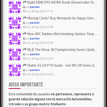
Build 100M DPS WORB Bomb Elementalist Fast - Grab POE Curren...
por
parsher
Jue, 06 Ago 2026, 07:12
Missing Cards? Buy Monopoly Go Happy Harvest with Looney Tun...
por
parsher
Jue, 06 Ago 2026, 07:08
New ARC Raiders Matchmaking Update: Stop Failed - Grab Bluep...
por
parsher
Jue, 06 Ago 2026, 07:03
MLB The Show 26 Championship Series Update! Get Cheap & ...
por
parsher
Jue, 06 Ago 2026, 05:59
Diablo 4 3.2.0 PTR Guide – Get 8% Off Items Quickly to Test ...
por
parsher
Jue, 06 Ago 2026, 05:55
AVISO IMPORTANTE
Esta comunidad de usuarios
no pertenece, representa o
guarda relación alguna con la marca DS Automobiles,
Citroën o su grupo matriz Stellantis
.