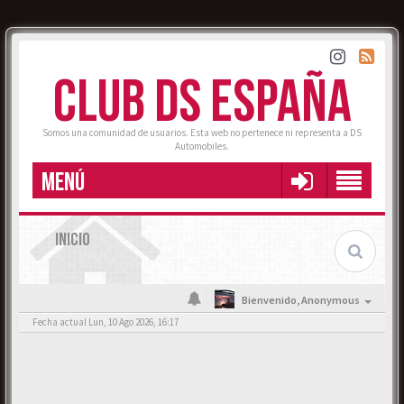
CLUB DS ESPAÑA
Somos una comunidad de usuarios. Esta web no pertenece ni representa a DS
Automobiles.
MENÚ
INICIO
Bienvenido,
Anonymous
Fecha actual Lun, 10 Ago 2026, 16:17