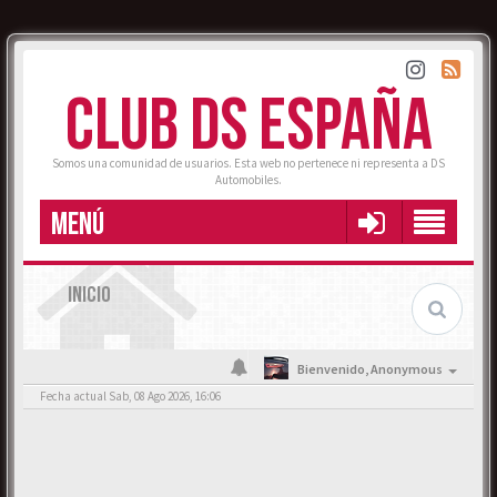
CLUB DS ESPAÑA
Somos una comunidad de usuarios. Esta web no pertenece ni representa a DS
Automobiles.
MENÚ
INICIO
Bienvenido,
Anonymous
Fecha actual Sab, 08 Ago 2026, 16:06