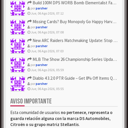
Build 100M DPS WORB Bomb Elementalist Fast - Grab POE Curren...
por
parsher
Jue, 06 Ago 2026, 07:12
Missing Cards? Buy Monopoly Go Happy Harvest with Looney Tun...
por
parsher
Jue, 06 Ago 2026, 07:08
New ARC Raiders Matchmaking Update: Stop Failed - Grab Bluep...
por
parsher
Jue, 06 Ago 2026, 07:03
MLB The Show 26 Championship Series Update! Get Cheap & ...
por
parsher
Jue, 06 Ago 2026, 05:59
Diablo 4 3.2.0 PTR Guide – Get 8% Off Items Quickly to Test ...
por
parsher
Jue, 06 Ago 2026, 05:55
AVISO IMPORTANTE
Esta comunidad de usuarios
no pertenece, representa o
guarda relación alguna con la marca DS Automobiles,
Citroën o su grupo matriz Stellantis
.