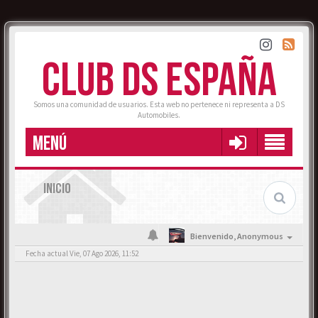
CLUB DS ESPAÑA
Somos una comunidad de usuarios. Esta web no pertenece ni representa a DS
Automobiles.
MENÚ
INICIO
Bienvenido,
Anonymous
Fecha actual Vie, 07 Ago 2026, 11:52