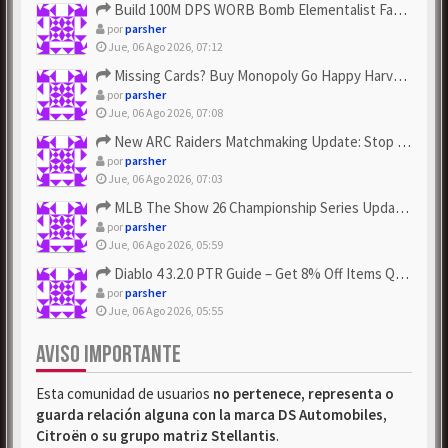
Build 100M DPS WORB Bomb Elementalist Fast - Grab POE Curren...
por
parsher
Jue, 06 Ago 2026, 07:12
Missing Cards? Buy Monopoly Go Happy Harvest with Looney Tun...
por
parsher
Jue, 06 Ago 2026, 07:08
New ARC Raiders Matchmaking Update: Stop Failed - Grab Bluep...
por
parsher
Jue, 06 Ago 2026, 07:03
MLB The Show 26 Championship Series Update! Get Cheap & ...
por
parsher
Jue, 06 Ago 2026, 05:59
Diablo 4 3.2.0 PTR Guide – Get 8% Off Items Quickly to Test ...
por
parsher
Jue, 06 Ago 2026, 05:55
AVISO IMPORTANTE
Esta comunidad de usuarios
no pertenece, representa o
guarda relación alguna con la marca DS Automobiles,
Citroën o su grupo matriz Stellantis
.