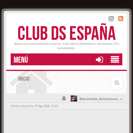
CLUB DS ESPAÑA
Somos una comunidad de usuarios. Esta web no pertenece ni representa a DS
Automobiles.
MENÚ
INICIO
Bienvenido,
Anonymous
Fecha actual Vie, 07 Ago 2026, 13:43