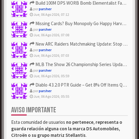
Build 100M DPS WORB Bomb Elementalist Fast - Grab POE Curren...
por
parsher
Jue, 06 Ago 2026, 07:12
Missing Cards? Buy Monopoly Go Happy Harvest with Looney Tun...
por
parsher
Jue, 06 Ago 2026, 07:08
New ARC Raiders Matchmaking Update: Stop Failed - Grab Bluep...
por
parsher
Jue, 06 Ago 2026, 07:03
MLB The Show 26 Championship Series Update! Get Cheap & ...
por
parsher
Jue, 06 Ago 2026, 05:59
Diablo 4 3.2.0 PTR Guide – Get 8% Off Items Quickly to Test ...
por
parsher
Jue, 06 Ago 2026, 05:55
AVISO IMPORTANTE
Esta comunidad de usuarios
no pertenece, representa o
guarda relación alguna con la marca DS Automobiles,
Citroën o su grupo matriz Stellantis
.