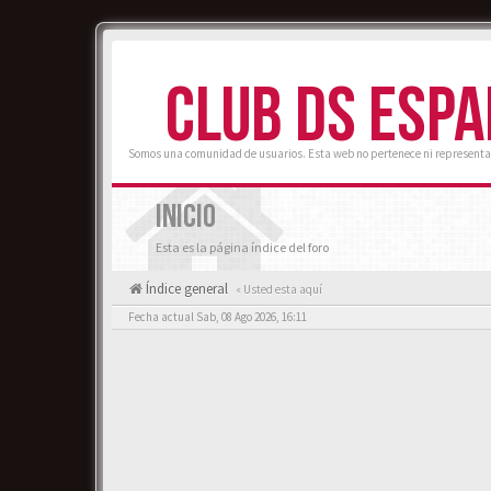
CLUB DS ESP
Somos una comunidad de usuarios. Esta web no pertenece ni representa
INICIO
Esta es la página índice del foro
Índice general
« Usted esta aquí
Fecha actual Sab, 08 Ago 2026, 16:11