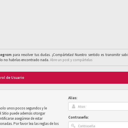
legrαm
para resolver tus dudas. ¡Compártelas! Nuestro sentido es transmitir sab
ado no habrías encontrado nada.
Abre un post y compártelas
trol de Usuario
Alias:
 solo unos pocos segundos y le
el Sitio puede además otorgar
Contraseña:
ntificarse asegúrese de estar
onadas. Por favor lea las reglas de los