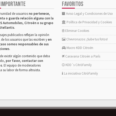
 IMPORTANTE
FAVORITOS
munidad de usuarios
no pertenece,
Aviso Legal y Condiciones de Uso
nta o guarda relación alguna con la
Política de Privacidad y Cookies
S Automobiles, Citroën o su grupo
Stellantis
.
Eliminar Cookies
ajes publicados reflejan la opinión
Chevronazos: ¡Sube tus fotos!
 de los usuarios que las escriben y
en
caso somos responsables de sus
Macro KDD Citroën
ciones
.
de existir algún contenido que deba
Caravana Citroën a París
rado,
por favor, contactar con
KDD´s CitröFamily
os
. El equipo de moderadores
la su labor de forma altruista.
La iniciativa CitröFamily