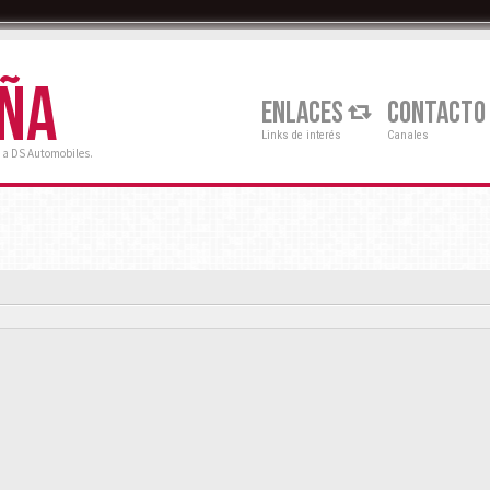
AÑA
ENLACES
CONTACTO
Links de interés
Canales
 a DS Automobiles.