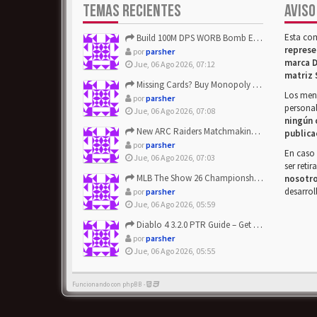
TEMAS RECIENTES
AVISO
Esta co
Build 100M DPS WORB Bomb Elementalist Fast - Grab POE Curren...
represe
por
parsher
marca D
Jue, 06 Ago 2026, 07:12
matriz 
Missing Cards? Buy Monopoly Go Happy Harvest with Looney Tun...
Los mens
por
parsher
personal
Jue, 06 Ago 2026, 07:08
ningún 
New ARC Raiders Matchmaking Update: Stop Failed - Grab Bluep...
publica
por
parsher
En caso 
Jue, 06 Ago 2026, 07:03
ser reti
MLB The Show 26 Championship Series Update! Get Cheap & ...
nosotr
desarrol
por
parsher
Jue, 06 Ago 2026, 05:59
Diablo 4 3.2.0 PTR Guide – Get 8% Off Items Quickly to Test ...
por
parsher
Jue, 06 Ago 2026, 05:55
Funcionando con phpBB -