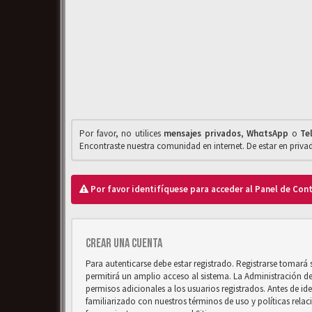
Por favor, no utilices
mensajes privados
,
WhαtsApp
o
Te
Encontraste nuestra comunidad en internet. De estar en priv
Por favor identifíquese para acceder al Panel de Con
Crear una cuenta
Para autenticarse debe estar registrado. Registrarse tomará
permitirá un amplio acceso al sistema. La Administración d
permisos adicionales a los usuarios registrados. Antes de ide
familiarizado con nuestros términos de uso y políticas relaci