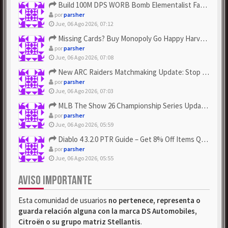
Build 100M DPS WORB Bomb Elementalist Fast - Grab POE Curren...
por
parsher
Jue, 06 Ago 2026, 07:12
Missing Cards? Buy Monopoly Go Happy Harvest with Looney Tun...
por
parsher
Jue, 06 Ago 2026, 07:08
New ARC Raiders Matchmaking Update: Stop Failed - Grab Bluep...
por
parsher
Jue, 06 Ago 2026, 07:03
MLB The Show 26 Championship Series Update! Get Cheap & ...
por
parsher
Jue, 06 Ago 2026, 05:59
Diablo 4 3.2.0 PTR Guide – Get 8% Off Items Quickly to Test ...
por
parsher
Jue, 06 Ago 2026, 05:55
AVISO IMPORTANTE
Esta comunidad de usuarios
no pertenece, representa o
guarda relación alguna con la marca DS Automobiles,
Citroën o su grupo matriz Stellantis
.