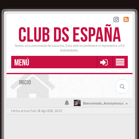
CLUB DS ESPAÑA
Somos una comunidad de usuarios. Esta web no pertenece ni representa a DS
Automobiles.
MENÚ
INICIO
Bienvenido,
Anonymous
Fecha actual Sab, 08 Ago 2026, 16:03