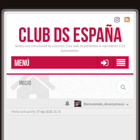
CLUB DS ESPAÑA
Somos una comunidad de usuarios. Esta web no pertenece ni representa a DS
Automobiles.
MENÚ
INICIO
Bienvenido,
Anonymous
Fecha actual Vie, 07 Ago 2026, 01:31