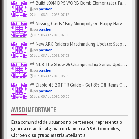
Build 100M DPS WORB Bomb Elementalist Fast - Grab POE Curren...
por
parsher
Jue, 06 Ago 2026, 07:12
Missing Cards? Buy Monopoly Go Happy Harvest with Looney Tun...
por
parsher
Jue, 06 Ago 2026, 07:08
New ARC Raiders Matchmaking Update: Stop Failed - Grab Bluep...
por
parsher
Jue, 06 Ago 2026, 07:03
MLB The Show 26 Championship Series Update! Get Cheap & ...
por
parsher
Jue, 06 Ago 2026, 05:59
Diablo 4 3.2.0 PTR Guide – Get 8% Off Items Quickly to Test ...
por
parsher
Jue, 06 Ago 2026, 05:55
AVISO IMPORTANTE
Esta comunidad de usuarios
no pertenece, representa o
guarda relación alguna con la marca DS Automobiles,
Citroën o su grupo matriz Stellantis
.