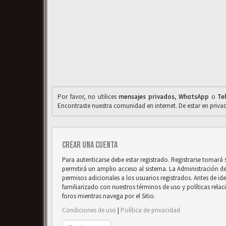
Por favor, no utilices
mensajes privados
,
WhαtsApp
o
Te
Encontraste nuestra comunidad en internet. De estar en priv
Crear una cuenta
Para autenticarse debe estar registrado. Registrarse tomará
permitirá un amplio acceso al sistema. La Administración d
permisos adicionales a los usuarios registrados. Antes de ide
familiarizado con nuestros términos de uso y políticas relaci
foros mientras navega por el Sitio.
Condiciones de uso
|
Política de privacidad