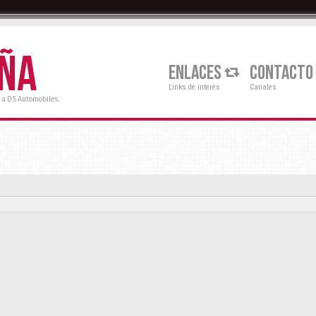
AÑA
ENLACES
CONTACTO
Links de interés
Canales
 a DS Automobiles.