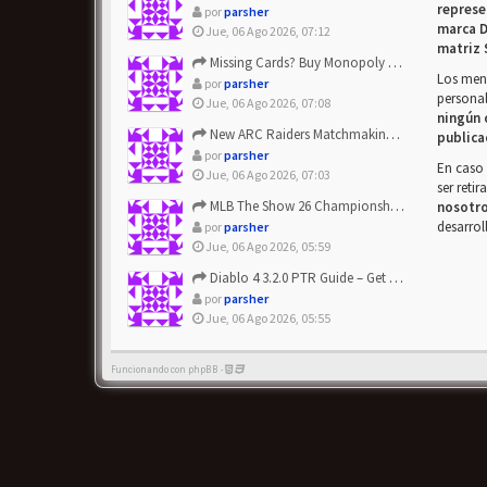
represe
por
parsher
marca D
Jue, 06 Ago 2026, 07:12
matriz 
Missing Cards? Buy Monopoly Go Happy Harvest with Looney Tun...
Los mens
por
parsher
personal
Jue, 06 Ago 2026, 07:08
ningún 
New ARC Raiders Matchmaking Update: Stop Failed - Grab Bluep...
publica
por
parsher
En caso 
Jue, 06 Ago 2026, 07:03
ser reti
MLB The Show 26 Championship Series Update! Get Cheap & ...
nosotr
desarrol
por
parsher
Jue, 06 Ago 2026, 05:59
Diablo 4 3.2.0 PTR Guide – Get 8% Off Items Quickly to Test ...
por
parsher
Jue, 06 Ago 2026, 05:55
Funcionando con phpBB -