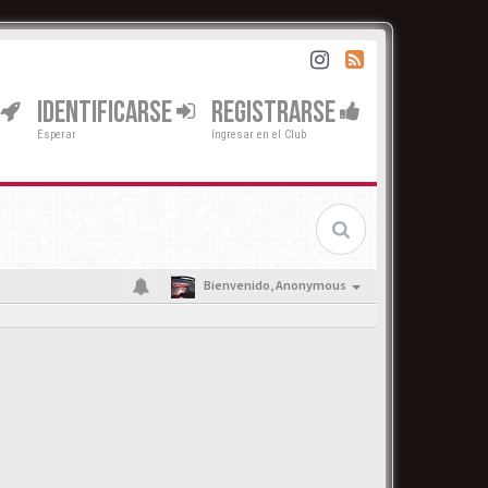
IDENTIFICARSE
REGISTRARSE
Esperar
Ingresar en el Club
Bienvenido,
Anonymous