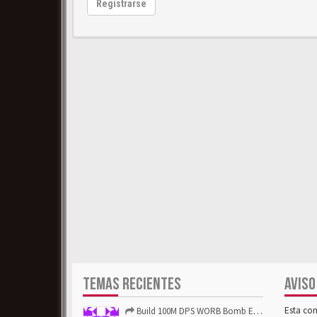
Registrarse
TEMAS RECIENTES
AVISO
Esta co
Build 100M DPS WORB Bomb Elementalist Fast - Grab POE Curren...