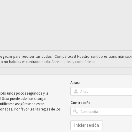
legrαm
para resolver tus dudas. ¡Compártelas! Nuestro sentido es transmitir sab
ado no habrías encontrado nada.
Abre un post y compártelas
Alias:
 solo unos pocos segundos y le
el Sitio puede además otorgar
Contraseña:
ntificarse asegúrese de estar
onadas. Por favor lea las reglas de los
Iniciar sesión