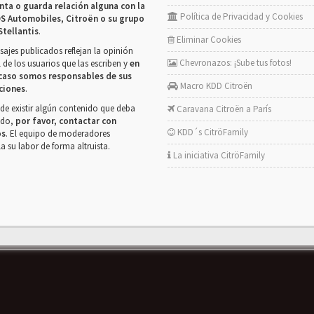
nta o guarda relación alguna con la
Política de Privacidad y Cookies
S Automobiles, Citroën o su grupo
Stellantis
.
Eliminar Cookies
ajes publicados reflejan la opinión
Chevronazos: ¡Sube tus fotos!
 de los usuarios que las escriben y
en
caso somos responsables de sus
Macro KDD Citroën
ciones
.
de existir algún contenido que deba
Caravana Citroën a París
rado,
por favor, contactar con
KDD´s CitröFamily
os
. El equipo de moderadores
la su labor de forma altruista.
La iniciativa CitröFamily