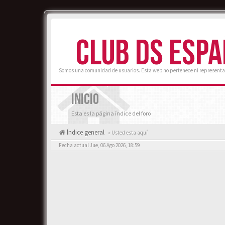
CLUB DS ESP
Somos una comunidad de usuarios. Esta web no pertenece ni representa
INICIO
Esta es la página índice del foro
Índice general
« Usted esta aquí
Fecha actual Jue, 06 Ago 2026, 18:59