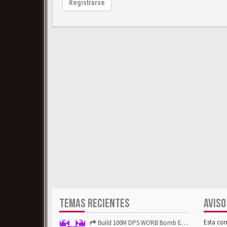
Registrarse
TEMAS RECIENTES
AVISO
Esta co
Build 100M DPS WORB Bomb Elementalist Fast - Grab POE Curren...