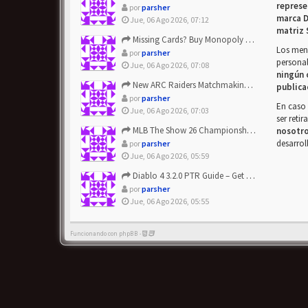
represe
por
parsher
marca D
Jue, 06 Ago 2026, 07:12
matriz 
Missing Cards? Buy Monopoly Go Happy Harvest with Looney Tun...
Los mens
por
parsher
personal
Jue, 06 Ago 2026, 07:08
ningún 
New ARC Raiders Matchmaking Update: Stop Failed - Grab Bluep...
publica
por
parsher
En caso 
Jue, 06 Ago 2026, 07:03
ser reti
MLB The Show 26 Championship Series Update! Get Cheap & ...
nosotr
desarrol
por
parsher
Jue, 06 Ago 2026, 05:59
Diablo 4 3.2.0 PTR Guide – Get 8% Off Items Quickly to Test ...
por
parsher
Jue, 06 Ago 2026, 05:55
Funcionando con phpBB -