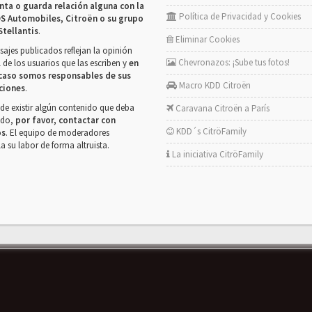
nta o guarda relación alguna con la
Política de Privacidad y Cookies
S Automobiles, Citroën o su grupo
Stellantis
.
Eliminar Cookies
ajes publicados reflejan la opinión
Chevronazos: ¡Sube tus fotos!
 de los usuarios que las escriben y
en
caso somos responsables de sus
Macro KDD Citroën
ciones
.
de existir algún contenido que deba
Caravana Citroën a París
rado,
por favor, contactar con
KDD´s CitröFamily
os
. El equipo de moderadores
la su labor de forma altruista.
La iniciativa CitröFamily