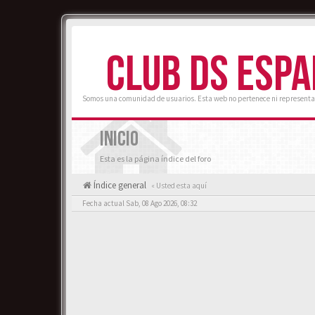
CLUB DS ESP
Somos una comunidad de usuarios. Esta web no pertenece ni representa
INICIO
Esta es la página índice del foro
Índice general
« Usted esta aquí
Fecha actual Sab, 08 Ago 2026, 08:32