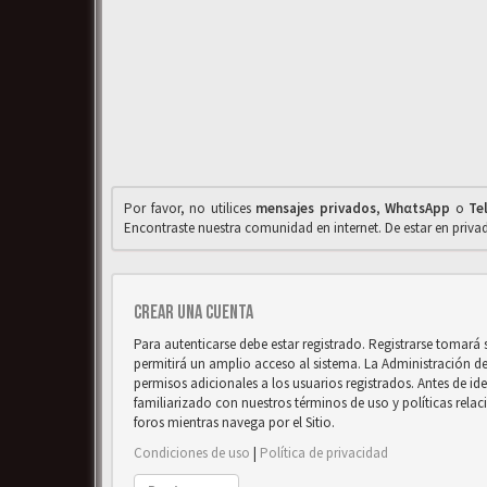
Por favor, no utilices
mensajes privados
,
WhαtsApp
o
Te
Encontraste nuestra comunidad en internet. De estar en priv
Crear una cuenta
Para autenticarse debe estar registrado. Registrarse tomará
permitirá un amplio acceso al sistema. La Administración d
permisos adicionales a los usuarios registrados. Antes de ide
familiarizado con nuestros términos de uso y políticas relaci
foros mientras navega por el Sitio.
Condiciones de uso
|
Política de privacidad