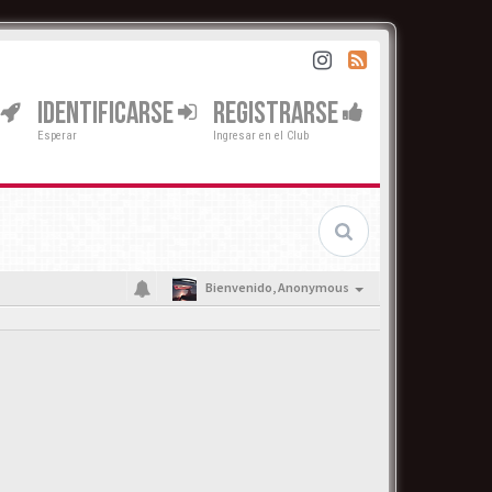
IDENTIFICARSE
REGISTRARSE
Esperar
Ingresar en el Club
Bienvenido,
Anonymous