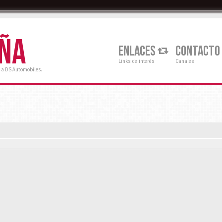
AÑA
ENLACES
CONTACTO
Links de interés
Canales
 a DS Automobiles.