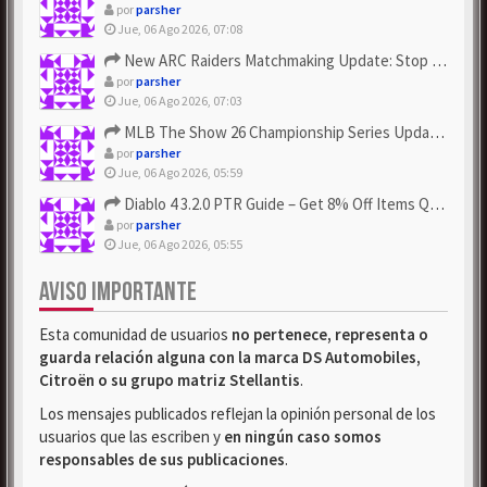
por
parsher
Jue, 06 Ago 2026, 07:08
New ARC Raiders Matchmaking Update: Stop Failed - Grab Bluep...
por
parsher
Jue, 06 Ago 2026, 07:03
MLB The Show 26 Championship Series Update! Get Cheap & ...
por
parsher
Jue, 06 Ago 2026, 05:59
Diablo 4 3.2.0 PTR Guide – Get 8% Off Items Quickly to Test ...
por
parsher
Jue, 06 Ago 2026, 05:55
AVISO IMPORTANTE
Esta comunidad de usuarios
no pertenece, representa o
guarda relación alguna con la marca DS Automobiles,
Citroën o su grupo matriz Stellantis
.
Los mensajes publicados reflejan la opinión personal de los
usuarios que las escriben y
en ningún caso somos
responsables de sus publicaciones
.