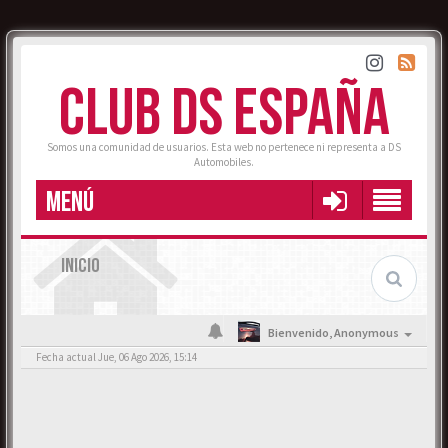
CLUB DS ESPAÑA
Somos una comunidad de usuarios. Esta web no pertenece ni representa a DS
Automobiles.
MENÚ
INICIO
Bienvenido,
Anonymous
Fecha actual Jue, 06 Ago 2026, 15:14