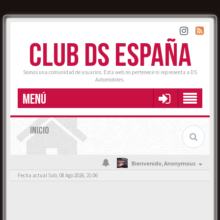
CLUB DS ESPAÑA
Somos una comunidad de usuarios. Esta web no pertenece ni representa a DS
Automobiles.
MENÚ
INICIO
Bienvenido,
Anonymous
Fecha actual Sab, 08 Ago 2026, 21:06