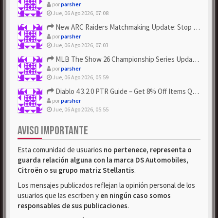
por
parsher
Jue, 06 Ago 2026, 07:08
New ARC Raiders Matchmaking Update: Stop Failed - Grab Bluep...
por
parsher
Jue, 06 Ago 2026, 07:03
MLB The Show 26 Championship Series Update! Get Cheap & ...
por
parsher
Jue, 06 Ago 2026, 05:59
Diablo 4 3.2.0 PTR Guide – Get 8% Off Items Quickly to Test ...
por
parsher
Jue, 06 Ago 2026, 05:55
AVISO IMPORTANTE
Esta comunidad de usuarios
no pertenece, representa o
guarda relación alguna con la marca DS Automobiles,
Citroën o su grupo matriz Stellantis
.
Los mensajes publicados reflejan la opinión personal de los
usuarios que las escriben y
en ningún caso somos
responsables de sus publicaciones
.