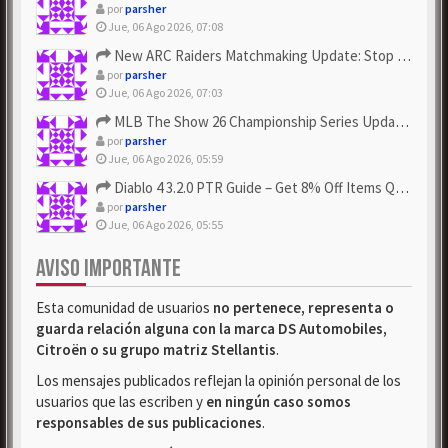
por
parsher
Jue, 06 Ago 2026, 07:08
New ARC Raiders Matchmaking Update: Stop Failed - Grab Bluep...
por
parsher
Jue, 06 Ago 2026, 07:03
MLB The Show 26 Championship Series Update! Get Cheap & ...
por
parsher
Jue, 06 Ago 2026, 05:59
Diablo 4 3.2.0 PTR Guide – Get 8% Off Items Quickly to Test ...
por
parsher
Jue, 06 Ago 2026, 05:55
AVISO IMPORTANTE
Esta comunidad de usuarios
no pertenece, representa o
guarda relación alguna con la marca DS Automobiles,
Citroën o su grupo matriz Stellantis
.
Los mensajes publicados reflejan la opinión personal de los
usuarios que las escriben y
en ningún caso somos
responsables de sus publicaciones
.