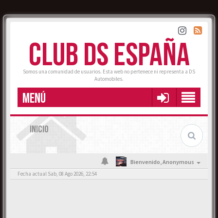
CLUB DS ESPAÑA
Somos una comunidad de usuarios. Esta web no pertenece ni representa a DS
Automobiles.
MENÚ
INICIO
Bienvenido,
Anonymous
Fecha actual Sab, 08 Ago 2026, 22:54