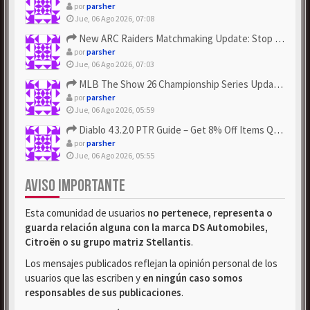
por
parsher
Jue, 06 Ago 2026, 07:08
New ARC Raiders Matchmaking Update: Stop Failed - Grab Bluep...
por
parsher
Jue, 06 Ago 2026, 07:03
MLB The Show 26 Championship Series Update! Get Cheap & ...
por
parsher
Jue, 06 Ago 2026, 05:59
Diablo 4 3.2.0 PTR Guide – Get 8% Off Items Quickly to Test ...
por
parsher
Jue, 06 Ago 2026, 05:55
AVISO IMPORTANTE
Esta comunidad de usuarios
no pertenece, representa o
guarda relación alguna con la marca DS Automobiles,
Citroën o su grupo matriz Stellantis
.
Los mensajes publicados reflejan la opinión personal de los
usuarios que las escriben y
en ningún caso somos
responsables de sus publicaciones
.