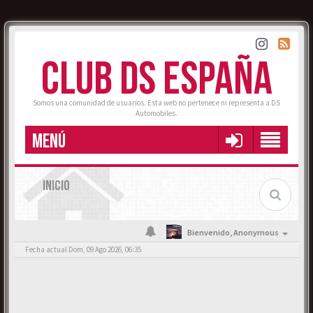
CLUB DS ESPAÑA
Somos una comunidad de usuarios. Esta web no pertenece ni representa a DS
Automobiles.
MENÚ
INICIO
Bienvenido,
Anonymous
Fecha actual Dom, 09 Ago 2026, 06:35