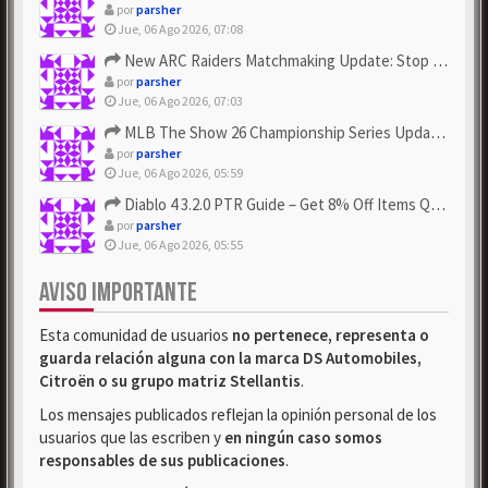
por
parsher
Jue, 06 Ago 2026, 07:08
New ARC Raiders Matchmaking Update: Stop Failed - Grab Bluep...
por
parsher
Jue, 06 Ago 2026, 07:03
MLB The Show 26 Championship Series Update! Get Cheap & ...
por
parsher
Jue, 06 Ago 2026, 05:59
Diablo 4 3.2.0 PTR Guide – Get 8% Off Items Quickly to Test ...
por
parsher
Jue, 06 Ago 2026, 05:55
AVISO IMPORTANTE
Esta comunidad de usuarios
no pertenece, representa o
guarda relación alguna con la marca DS Automobiles,
Citroën o su grupo matriz Stellantis
.
Los mensajes publicados reflejan la opinión personal de los
usuarios que las escriben y
en ningún caso somos
responsables de sus publicaciones
.