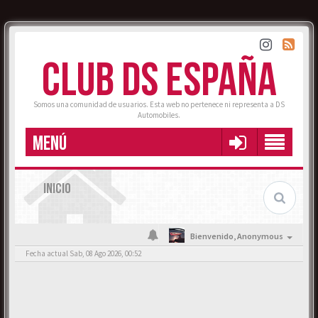
CLUB DS ESPAÑA
Somos una comunidad de usuarios. Esta web no pertenece ni representa a DS
Automobiles.
MENÚ
INICIO
Bienvenido,
Anonymous
Fecha actual Sab, 08 Ago 2026, 00:52