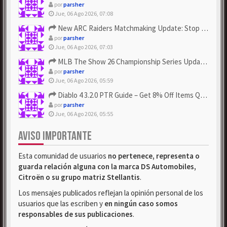
por
parsher
Jue, 06 Ago 2026, 07:08
New ARC Raiders Matchmaking Update: Stop Failed - Grab Bluep...
por
parsher
Jue, 06 Ago 2026, 07:03
MLB The Show 26 Championship Series Update! Get Cheap & ...
por
parsher
Jue, 06 Ago 2026, 05:59
Diablo 4 3.2.0 PTR Guide – Get 8% Off Items Quickly to Test ...
por
parsher
Jue, 06 Ago 2026, 05:55
AVISO IMPORTANTE
Esta comunidad de usuarios
no pertenece, representa o
guarda relación alguna con la marca DS Automobiles,
Citroën o su grupo matriz Stellantis
.
Los mensajes publicados reflejan la opinión personal de los
usuarios que las escriben y
en ningún caso somos
responsables de sus publicaciones
.