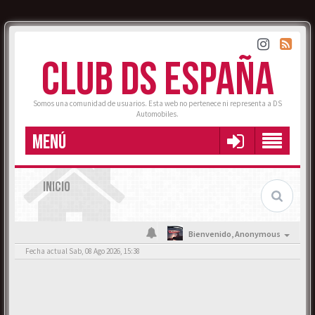
CLUB DS ESPAÑA
Somos una comunidad de usuarios. Esta web no pertenece ni representa a DS
Automobiles.
MENÚ
INICIO
Bienvenido,
Anonymous
Fecha actual Sab, 08 Ago 2026, 15:38