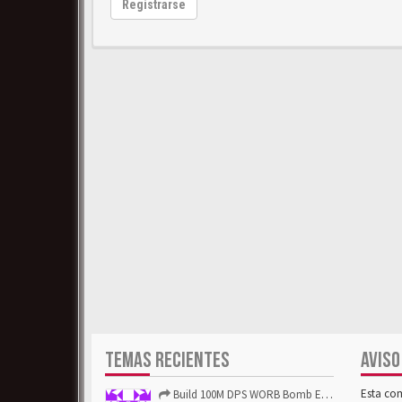
Registrarse
TEMAS RECIENTES
AVISO
Esta co
Build 100M DPS WORB Bomb Elementalist Fast - Grab POE Curren...