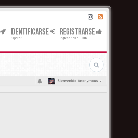
IDENTIFICARSE
REGISTRARSE
Esperar
Ingresar en el Club
Bienvenido,
Anonymous