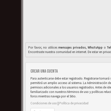
Por favor, no utilices
mensajes privados
,
WhαtsApp
o
Te
Encontraste nuestra comunidad en internet. De estar en priv
Crear una cuenta
Para autenticarse debe estar registrado. Registrarse tomará
permitirá un amplio acceso al sistema. La Administración d
permisos adicionales a los usuarios registrados. Antes de ide
familiarizado con nuestros términos de uso y políticas relaci
foros mientras navega por el Sitio.
Condiciones de uso
|
Política de privacidad