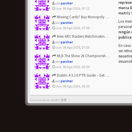
represe
por
parsher
marca D
Jue, 06 Ago 2026, 07:12
matriz 
Missing Cards? Buy Monopoly Go Happy Harvest with Looney Tun...
Los mens
por
parsher
personal
Jue, 06 Ago 2026, 07:08
ningún 
New ARC Raiders Matchmaking Update: Stop Failed - Grab Bluep...
publica
por
parsher
En caso 
Jue, 06 Ago 2026, 07:03
ser reti
MLB The Show 26 Championship Series Update! Get Cheap & ...
nosotr
desarrol
por
parsher
Jue, 06 Ago 2026, 05:59
Diablo 4 3.2.0 PTR Guide – Get 8% Off Items Quickly to Test ...
por
parsher
Jue, 06 Ago 2026, 05:55
Funcionando con phpBB -