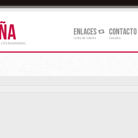
AÑA
ENLACES
CONTACTO
Links de interés
Canales
 a DS Automobiles.