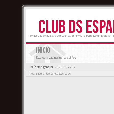
CLUB DS ESP
Somos una comunidad de usuarios. Esta web no pertenece ni representa
INICIO
Esta es la página índice del foro
Índice general
« Usted esta aquí
Fecha actual Jue, 06 Ago 2026, 20:06