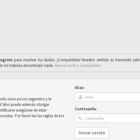
legrαm
para resolver tus dudas. ¡Compártelas! Nuestro sentido es transmitir sab
ado no habrías encontrado nada.
Abre un post y compártelas
Alias:
 solo unos pocos segundos y le
el Sitio puede además otorgar
Contraseña:
ntificarse asegúrese de estar
onadas. Por favor lea las reglas de los
Iniciar sesión