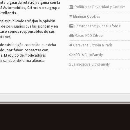
nta o guarda relación alguna con la
Política de Privacidad y Cookies
S Automobiles, Citroën o su grupo
Stellantis
.
Eliminar Cookies
ajes publicados reflejan la opinión
Chevronazos: ¡Sube tus fotos!
 de los usuarios que las escriben y
en
caso somos responsables de sus
Macro KDD Citroën
ciones
.
de existir algún contenido que deba
Caravana Citroën a París
rado,
por favor, contactar con
KDD´s CitröFamily
os
. El equipo de moderadores
la su labor de forma altruista.
La iniciativa CitröFamily