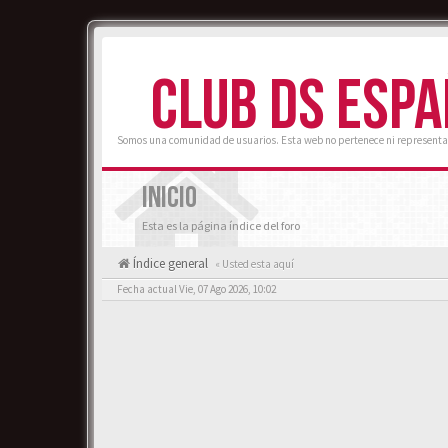
CLUB DS ESP
Somos una comunidad de usuarios. Esta web no pertenece ni representa
INICIO
Esta es la página índice del foro
Índice general
« Usted esta aquí
Fecha actual Vie, 07 Ago 2026, 10:02