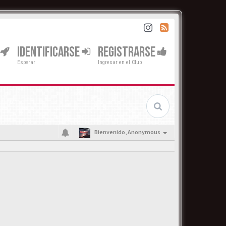
IDENTIFICARSE
REGISTRARSE
Esperar
Ingresar en el Club
Bienvenido,
Anonymous