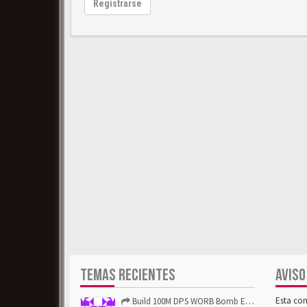
Registrarse
TEMAS RECIENTES
AVISO
Esta co
Build 100M DPS WORB Bomb Elementalist Fast - Grab POE Curren...