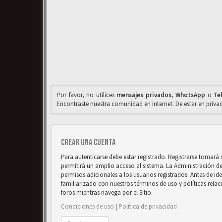
Por favor, no utilices
mensajes privados
,
WhαtsApp
o
Te
Encontraste nuestra comunidad en internet. De estar en priv
Crear una cuenta
Para autenticarse debe estar registrado. Registrarse tomará
permitirá un amplio acceso al sistema. La Administración d
permisos adicionales a los usuarios registrados. Antes de ide
familiarizado con nuestros términos de uso y políticas relaci
foros mientras navega por el Sitio.
Condiciones de uso
|
Política de privacidad