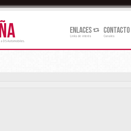
AÑA
ENLACES
CONTACTO
Links de interés
Canales
 a DS Automobiles.