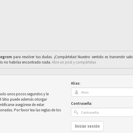
legrαm
para resolver tus dudas. ¡Compártelas! Nuestro sentido es transmitir sab
ado no habrías encontrado nada.
Abre un post y compártelas
Alias:
 solo unos pocos segundos y le
el Sitio puede además otorgar
Contraseña:
ntificarse asegúrese de estar
onadas. Por favor lea las reglas de los
Iniciar sesión