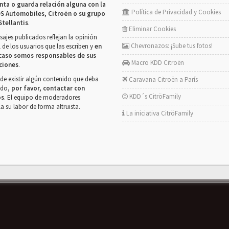
nta o guarda relación alguna con la
Política de Privacidad y Cookies
S Automobiles, Citroën o su grupo
Stellantis
.
Eliminar Cookies
ajes publicados reflejan la opinión
Chevronazos: ¡Sube tus fotos!
 de los usuarios que las escriben y
en
caso somos responsables de sus
Macro KDD Citroën
ciones
.
de existir algún contenido que deba
Caravana Citroën a París
rado,
por favor, contactar con
KDD´s CitröFamily
os
. El equipo de moderadores
la su labor de forma altruista.
La iniciativa CitröFamily