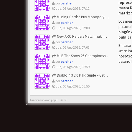
represe
por
parsher
marca D
Jue, 06 Ago 2026, 07:12
matriz 
Missing Cards? Buy Monopoly Go Happy Harvest with Looney Tun...
Los mens
por
parsher
personal
Jue, 06 Ago 2026, 07:08
ningún 
New ARC Raiders Matchmaking Update: Stop Failed - Grab Bluep...
publica
por
parsher
En caso 
Jue, 06 Ago 2026, 07:03
ser reti
MLB The Show 26 Championship Series Update! Get Cheap & ...
nosotr
desarrol
por
parsher
Jue, 06 Ago 2026, 05:59
Diablo 4 3.2.0 PTR Guide – Get 8% Off Items Quickly to Test ...
por
parsher
Jue, 06 Ago 2026, 05:55
Funcionando con phpBB -