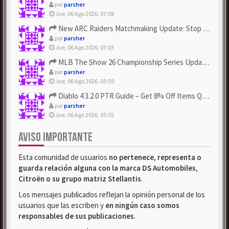
por
parsher
Jue, 06 Ago 2026, 07:08
New ARC Raiders Matchmaking Update: Stop Failed - Grab Bluep...
por
parsher
Jue, 06 Ago 2026, 07:03
MLB The Show 26 Championship Series Update! Get Cheap & ...
por
parsher
Jue, 06 Ago 2026, 05:59
Diablo 4 3.2.0 PTR Guide – Get 8% Off Items Quickly to Test ...
por
parsher
Jue, 06 Ago 2026, 05:55
AVISO IMPORTANTE
Esta comunidad de usuarios
no pertenece, representa o
guarda relación alguna con la marca DS Automobiles,
Citroën o su grupo matriz Stellantis
.
Los mensajes publicados reflejan la opinión personal de los
usuarios que las escriben y
en ningún caso somos
responsables de sus publicaciones
.