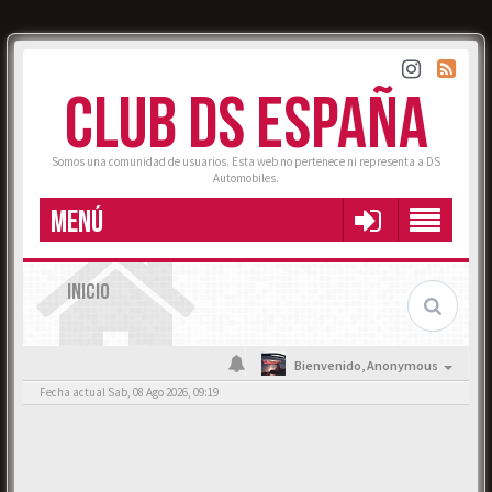
CLUB DS ESPAÑA
Somos una comunidad de usuarios. Esta web no pertenece ni representa a DS
Automobiles.
MENÚ
INICIO
Bienvenido,
Anonymous
Fecha actual Sab, 08 Ago 2026, 09:19