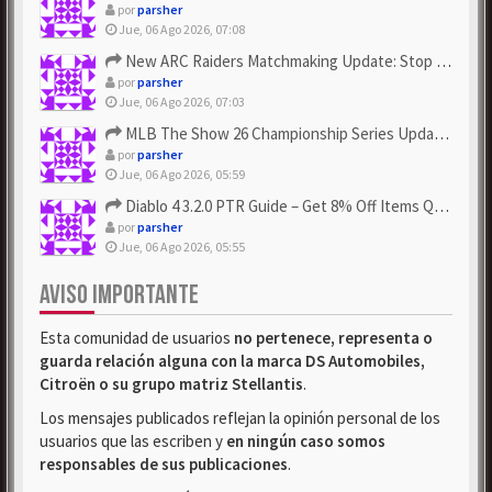
por
parsher
Jue, 06 Ago 2026, 07:08
New ARC Raiders Matchmaking Update: Stop Failed - Grab Bluep...
por
parsher
Jue, 06 Ago 2026, 07:03
MLB The Show 26 Championship Series Update! Get Cheap & ...
por
parsher
Jue, 06 Ago 2026, 05:59
Diablo 4 3.2.0 PTR Guide – Get 8% Off Items Quickly to Test ...
por
parsher
Jue, 06 Ago 2026, 05:55
AVISO IMPORTANTE
Esta comunidad de usuarios
no pertenece, representa o
guarda relación alguna con la marca DS Automobiles,
Citroën o su grupo matriz Stellantis
.
Los mensajes publicados reflejan la opinión personal de los
usuarios que las escriben y
en ningún caso somos
responsables de sus publicaciones
.