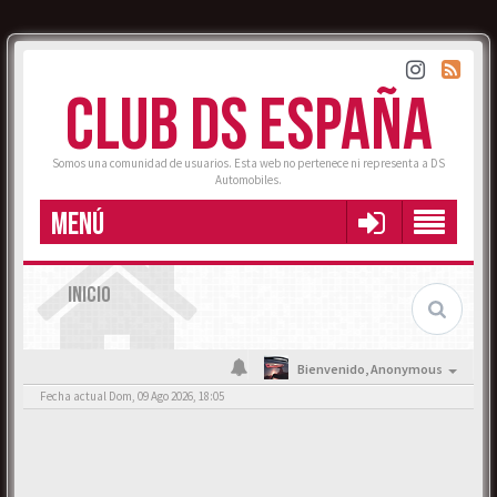
CLUB DS ESPAÑA
Somos una comunidad de usuarios. Esta web no pertenece ni representa a DS
Automobiles.
MENÚ
INICIO
Bienvenido,
Anonymous
Fecha actual Dom, 09 Ago 2026, 18:05