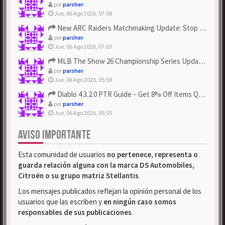
por
parsher
Jue, 06 Ago 2026, 07:08
New ARC Raiders Matchmaking Update: Stop Failed - Grab Bluep...
por
parsher
Jue, 06 Ago 2026, 07:03
MLB The Show 26 Championship Series Update! Get Cheap & ...
por
parsher
Jue, 06 Ago 2026, 05:59
Diablo 4 3.2.0 PTR Guide – Get 8% Off Items Quickly to Test ...
por
parsher
Jue, 06 Ago 2026, 05:55
AVISO IMPORTANTE
Esta comunidad de usuarios
no pertenece, representa o
guarda relación alguna con la marca DS Automobiles,
Citroën o su grupo matriz Stellantis
.
Los mensajes publicados reflejan la opinión personal de los
usuarios que las escriben y
en ningún caso somos
responsables de sus publicaciones
.