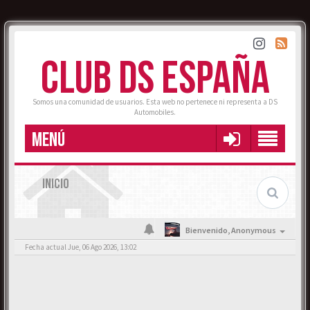
CLUB DS ESPAÑA
Somos una comunidad de usuarios. Esta web no pertenece ni representa a DS
Automobiles.
MENÚ
INICIO
Bienvenido,
Anonymous
Fecha actual Jue, 06 Ago 2026, 13:02