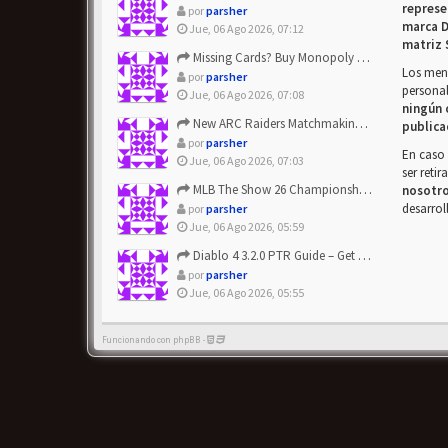
represe
por
parsher
marca D
Jue, 06 Ago 2026, 07:12
matriz 
Missing Cards? Buy Monopoly Go Happy Harvest with Looney Tun...
Los mens
por
parsher
personal
Jue, 06 Ago 2026, 07:08
ningún 
New ARC Raiders Matchmaking Update: Stop Failed - Grab Bluep...
publica
por
parsher
En caso 
Jue, 06 Ago 2026, 07:03
ser reti
MLB The Show 26 Championship Series Update! Get Cheap & ...
nosotr
desarrol
por
parsher
Jue, 06 Ago 2026, 05:59
Diablo 4 3.2.0 PTR Guide – Get 8% Off Items Quickly to Test ...
por
parsher
Jue, 06 Ago 2026, 05:55
Funcionando con phpBB -