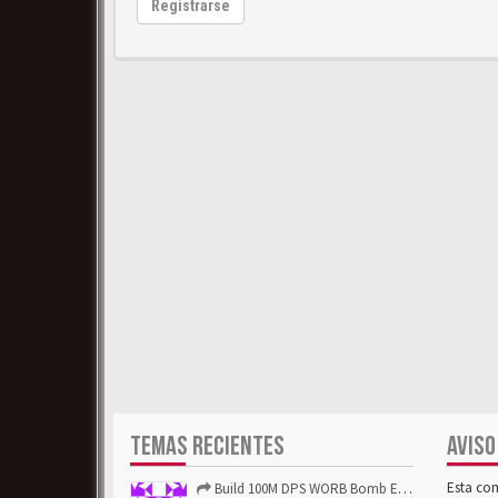
Registrarse
TEMAS RECIENTES
AVISO
Esta co
Build 100M DPS WORB Bomb Elementalist Fast - Grab POE Curren...