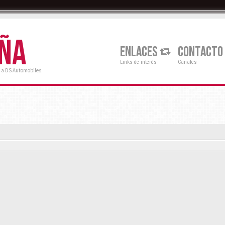
AÑA
ENLACES
CONTACTO
Links de interés
Canales
 a DS Automobiles.