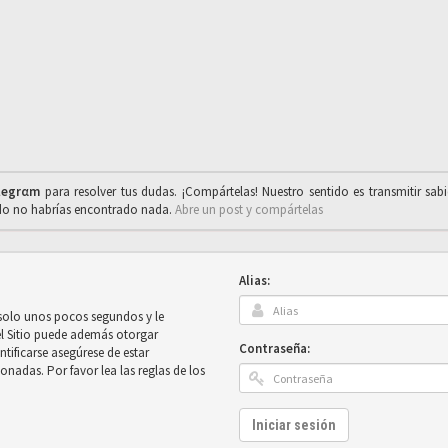
legrαm
para resolver tus dudas. ¡Compártelas! Nuestro sentido es transmitir sab
ado no habrías encontrado nada.
Abre un post y compártelas
Alias:
 solo unos pocos segundos y le
el Sitio puede además otorgar
Contraseña:
ntificarse asegúrese de estar
onadas. Por favor lea las reglas de los
Iniciar sesión