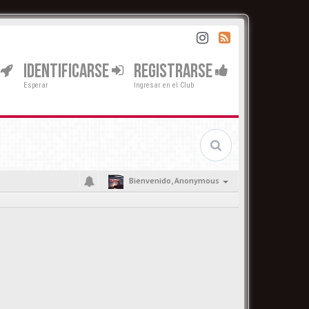
IDENTIFICARSE
REGISTRARSE
Esperar
Ingresar en el Club
Bienvenido,
Anonymous