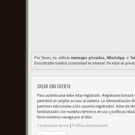
Por favor, no utilices
mensajes privados
,
WhαtsApp
o
Te
Encontraste nuestra comunidad en internet. De estar en priv
Crear una cuenta
Para autenticarse debe estar registrado. Registrarse tomará
permitirá un amplio acceso al sistema. La Administración d
permisos adicionales a los usuarios registrados. Antes de ide
familiarizado con nuestros términos de uso y políticas relaci
foros mientras navega por el Sitio.
Condiciones de uso
|
Política de privacidad