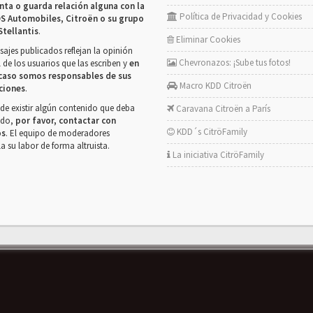
nta o guarda relación alguna con la
Política de Privacidad y Cookies
S Automobiles, Citroën o su grupo
Stellantis
.
Eliminar Cookies
ajes publicados reflejan la opinión
Chevronazos: ¡Sube tus fotos!
 de los usuarios que las escriben y
en
caso somos responsables de sus
Macro KDD Citroën
ciones
.
de existir algún contenido que deba
Caravana Citroën a París
rado,
por favor, contactar con
KDD´s CitröFamily
os
. El equipo de moderadores
la su labor de forma altruista.
La iniciativa CitröFamily