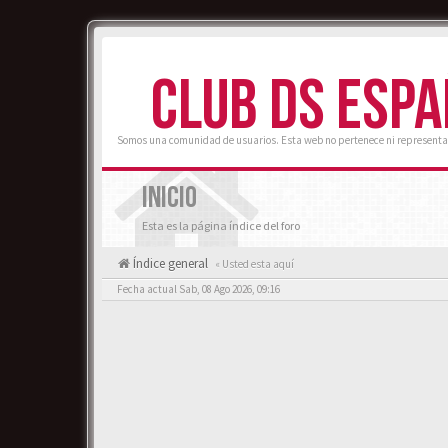
CLUB DS ESP
Somos una comunidad de usuarios. Esta web no pertenece ni representa
INICIO
Esta es la página índice del foro
Índice general
« Usted esta aquí
Fecha actual Sab, 08 Ago 2026, 09:16