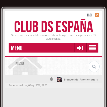
CLUB DS ESPAÑA
Somos una comunidad de usuarios. Esta web no pertenece ni representa a DS
Automobiles.
MENÚ
INICIO
Bienvenido,
Anonymous
Fecha actual Jue, 06 Ago 2026, 22:53