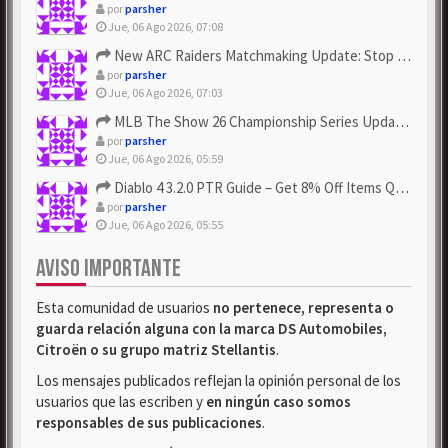
por
parsher
Jue, 06 Ago 2026, 07:08
New ARC Raiders Matchmaking Update: Stop Failed - Grab Bluep...
por
parsher
Jue, 06 Ago 2026, 07:03
MLB The Show 26 Championship Series Update! Get Cheap & ...
por
parsher
Jue, 06 Ago 2026, 05:59
Diablo 4 3.2.0 PTR Guide – Get 8% Off Items Quickly to Test ...
por
parsher
Jue, 06 Ago 2026, 05:55
AVISO IMPORTANTE
Esta comunidad de usuarios
no pertenece, representa o
guarda relación alguna con la marca DS Automobiles,
Citroën o su grupo matriz Stellantis
.
Los mensajes publicados reflejan la opinión personal de los
usuarios que las escriben y
en ningún caso somos
responsables de sus publicaciones
.