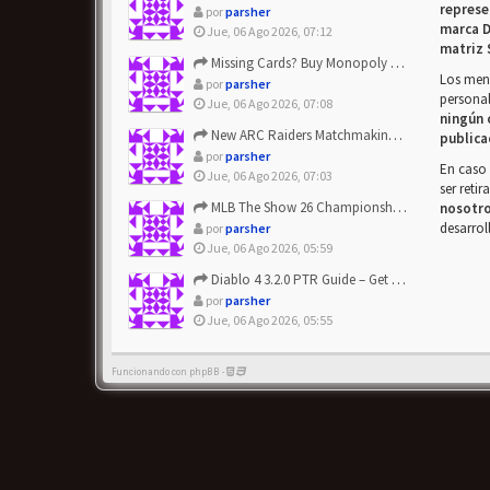
represe
por
parsher
marca D
Jue, 06 Ago 2026, 07:12
matriz 
Missing Cards? Buy Monopoly Go Happy Harvest with Looney Tun...
Los mens
por
parsher
personal
Jue, 06 Ago 2026, 07:08
ningún 
New ARC Raiders Matchmaking Update: Stop Failed - Grab Bluep...
publica
por
parsher
En caso 
Jue, 06 Ago 2026, 07:03
ser reti
MLB The Show 26 Championship Series Update! Get Cheap & ...
nosotr
desarrol
por
parsher
Jue, 06 Ago 2026, 05:59
Diablo 4 3.2.0 PTR Guide – Get 8% Off Items Quickly to Test ...
por
parsher
Jue, 06 Ago 2026, 05:55
Funcionando con phpBB -