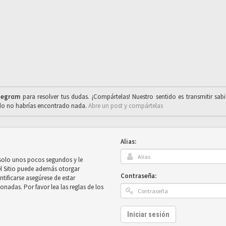
legrαm
para resolver tus dudas. ¡Compártelas! Nuestro sentido es transmitir sab
ado no habrías encontrado nada.
Abre un post y compártelas
Alias:
 solo unos pocos segundos y le
el Sitio puede además otorgar
Contraseña:
ntificarse asegúrese de estar
onadas. Por favor lea las reglas de los
Iniciar sesión