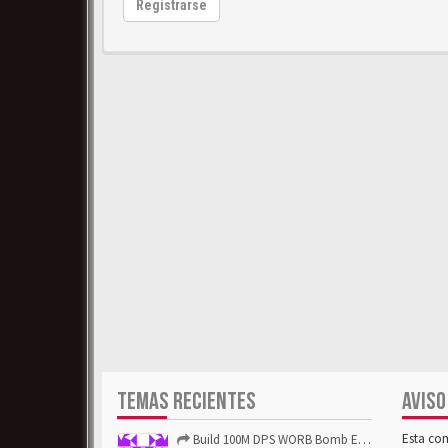
Registrarse
TEMAS RECIENTES
AVISO
Esta co
Build 100M DPS WORB Bomb Elementalist Fast - Grab POE Curren...