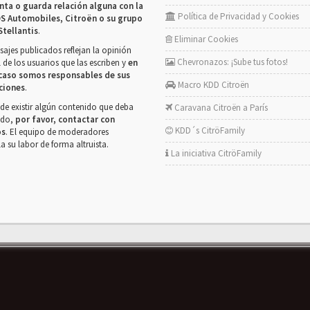
nta o guarda relación alguna con la
Política de Privacidad y Cookies
S Automobiles, Citroën o su grupo
Stellantis
.
Eliminar Cookies
ajes publicados reflejan la opinión
Chevronazos: ¡Sube tus fotos!
 de los usuarios que las escriben y
en
caso somos responsables de sus
Macro KDD Citroën
ciones
.
de existir algún contenido que deba
Caravana Citroën a París
rado,
por favor, contactar con
KDD´s CitröFamily
os
. El equipo de moderadores
la su labor de forma altruista.
La iniciativa CitröFamily