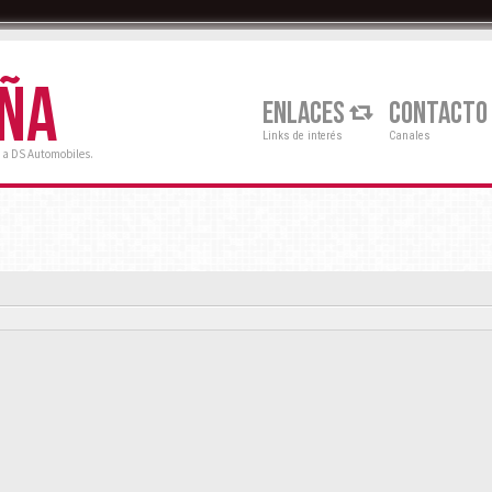
AÑA
ENLACES
CONTACTO
Links de interés
Canales
 a DS Automobiles.