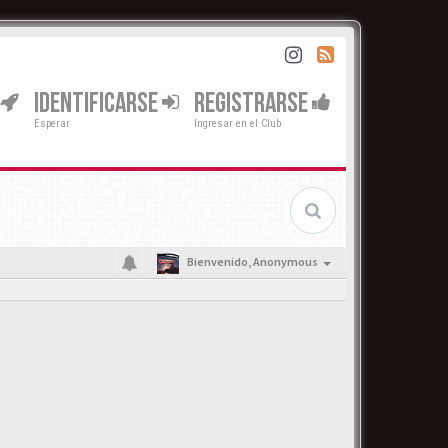
IDENTIFICARSE
REGISTRARSE
Esperar
Ingresar en el Club
Bienvenido,
Anonymous