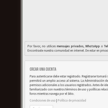
Por favor, no utilices
mensajes privados
,
WhαtsApp
o
Te
Encontraste nuestra comunidad en internet. De estar en priv
Crear una cuenta
Para autenticarse debe estar registrado. Registrarse tomará
permitirá un amplio acceso al sistema. La Administración d
permisos adicionales a los usuarios registrados. Antes de ide
familiarizado con nuestros términos de uso y políticas relaci
foros mientras navega por el Sitio.
Condiciones de uso
|
Política de privacidad