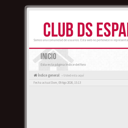
CLUB DS ESP
Somos una comunidad de usuarios. Esta web no pertenece ni representa
INICIO
Esta es la página índice del foro
Índice general
« Usted esta aquí
Fecha actual Dom, 09 Ago 2026, 15:13