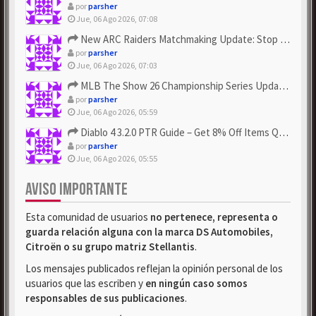
por
parsher
Jue, 06 Ago 2026, 07:08
New ARC Raiders Matchmaking Update: Stop Failed - Grab Bluep...
por
parsher
Jue, 06 Ago 2026, 07:03
MLB The Show 26 Championship Series Update! Get Cheap & ...
por
parsher
Jue, 06 Ago 2026, 05:59
Diablo 4 3.2.0 PTR Guide – Get 8% Off Items Quickly to Test ...
por
parsher
Jue, 06 Ago 2026, 05:55
AVISO IMPORTANTE
Esta comunidad de usuarios
no pertenece, representa o
guarda relación alguna con la marca DS Automobiles,
Citroën o su grupo matriz Stellantis
.
Los mensajes publicados reflejan la opinión personal de los
usuarios que las escriben y
en ningún caso somos
responsables de sus publicaciones
.