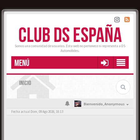
CLUB DS ESPAÑA
Somos una comunidad de usuarios. Esta web no pertenece ni representa a DS
Automobiles.
MENÚ
INICIO
Bienvenido,
Anonymous
Fecha actual Dom, 09 Ago 2026, 18:13