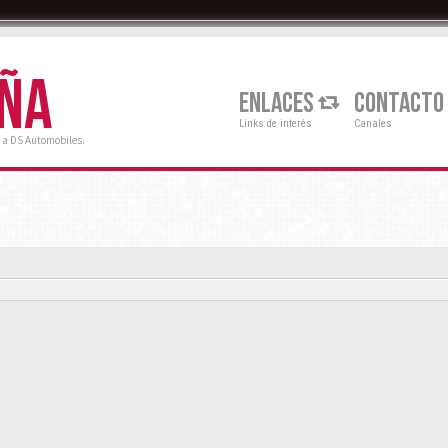
AÑA
ENLACES
CONTACTO
Links de interés
Canales
 a DS Automobiles.