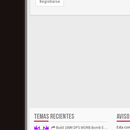
Registrarse
TEMAS RECIENTES
AVISO
Esta co
Build 100M DPS WORB Bomb Elementalist Fast - Grab POE Curren...