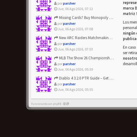
represe
por
parsher
marca D
Jue, 06 Ago 2026, 07:12
matriz 
Missing Cards? Buy Monopoly Go Happy Harvest with Looney Tun...
Los mens
por
parsher
personal
Jue, 06 Ago 2026, 07:08
ningún 
New ARC Raiders Matchmaking Update: Stop Failed - Grab Bluep...
publica
por
parsher
En caso 
Jue, 06 Ago 2026, 07:03
ser reti
MLB The Show 26 Championship Series Update! Get Cheap & ...
nosotr
desarrol
por
parsher
Jue, 06 Ago 2026, 05:59
Diablo 4 3.2.0 PTR Guide – Get 8% Off Items Quickly to Test ...
por
parsher
Jue, 06 Ago 2026, 05:55
Funcionando con phpBB -