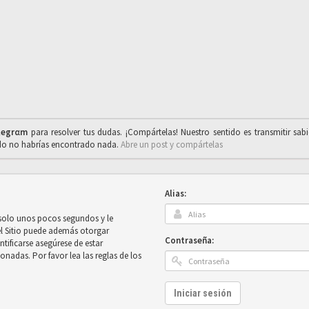
legrαm
para resolver tus dudas. ¡Compártelas! Nuestro sentido es transmitir sab
ado no habrías encontrado nada.
Abre un post y compártelas
Alias:
 solo unos pocos segundos y le
el Sitio puede además otorgar
Contraseña:
ntificarse asegúrese de estar
onadas. Por favor lea las reglas de los
Iniciar sesión