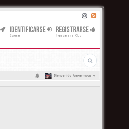
IDENTIFICARSE
REGISTRARSE
Esperar
Ingresar en el Club
Bienvenido,
Anonymous