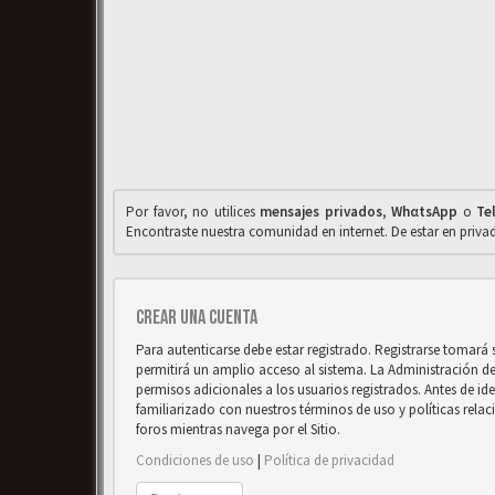
Por favor, no utilices
mensajes privados
,
WhαtsApp
o
Te
Encontraste nuestra comunidad en internet. De estar en priv
Crear una cuenta
Para autenticarse debe estar registrado. Registrarse tomará
permitirá un amplio acceso al sistema. La Administración d
permisos adicionales a los usuarios registrados. Antes de ide
familiarizado con nuestros términos de uso y políticas relaci
foros mientras navega por el Sitio.
Condiciones de uso
|
Política de privacidad