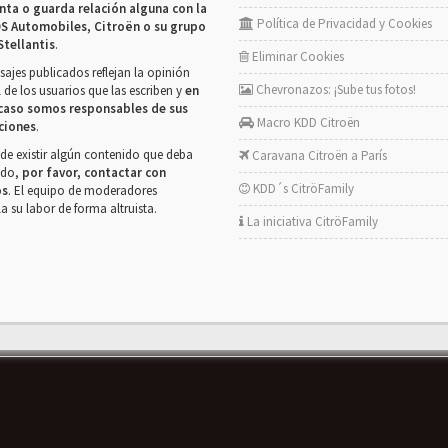
nta o guarda relación alguna con la
Política de Privacidad y Cookies
S Automobiles, Citroën o su grupo
Stellantis
.
Eliminar Cookies
ajes publicados reflejan la opinión
Chevronazos: ¡Sube tus fotos!
 de los usuarios que las escriben y
en
caso somos responsables de sus
Macro KDD Citroën
ciones
.
de existir algún contenido que deba
Caravana Citroën a París
rado,
por favor, contactar con
KDD´s CitröFamily
os
. El equipo de moderadores
la su labor de forma altruista.
La iniciativa CitröFamily