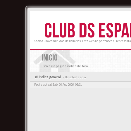
CLUB DS ESP
Somos una comunidad de usuarios. Esta web no pertenece ni representa
INICIO
Esta es la página índice del foro
Índice general
« Usted esta aquí
Fecha actual Sab, 08 Ago 2026, 06:31