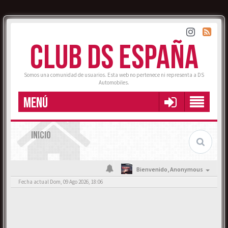
CLUB DS ESPAÑA
Somos una comunidad de usuarios. Esta web no pertenece ni representa a DS
Automobiles.
MENÚ
INICIO
Bienvenido,
Anonymous
Fecha actual Dom, 09 Ago 2026, 18:06