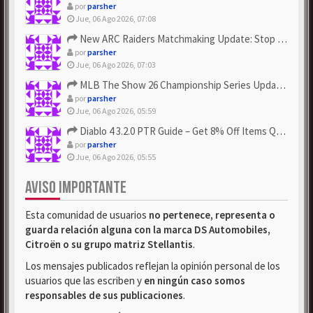
por
parsher
Jue, 06 Ago 2026, 07:08
New ARC Raiders Matchmaking Update: Stop Failed - Grab Bluep...
por
parsher
Jue, 06 Ago 2026, 07:03
MLB The Show 26 Championship Series Update! Get Cheap & ...
por
parsher
Jue, 06 Ago 2026, 05:59
Diablo 4 3.2.0 PTR Guide – Get 8% Off Items Quickly to Test ...
por
parsher
Jue, 06 Ago 2026, 05:55
AVISO IMPORTANTE
Esta comunidad de usuarios
no pertenece, representa o
guarda relación alguna con la marca DS Automobiles,
Citroën o su grupo matriz Stellantis
.
Los mensajes publicados reflejan la opinión personal de los
usuarios que las escriben y
en ningún caso somos
responsables de sus publicaciones
.