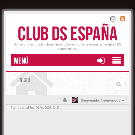
CLUB DS ESPAÑA
Somos una comunidad de usuarios. Esta web no pertenece ni representa a DS
Automobiles.
MENÚ
INICIO
Bienvenido,
Anonymous
Fecha actual Jue, 06 Ago 2026, 22:53