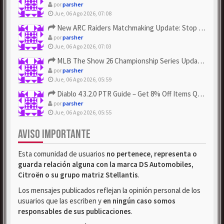
por
parsher
Jue, 06 Ago 2026, 07:08
New ARC Raiders Matchmaking Update: Stop Failed - Grab Bluep...
por
parsher
Jue, 06 Ago 2026, 07:03
MLB The Show 26 Championship Series Update! Get Cheap & ...
por
parsher
Jue, 06 Ago 2026, 05:59
Diablo 4 3.2.0 PTR Guide – Get 8% Off Items Quickly to Test ...
por
parsher
Jue, 06 Ago 2026, 05:55
AVISO IMPORTANTE
Esta comunidad de usuarios
no pertenece, representa o
guarda relación alguna con la marca DS Automobiles,
Citroën o su grupo matriz Stellantis
.
Los mensajes publicados reflejan la opinión personal de los
usuarios que las escriben y
en ningún caso somos
responsables de sus publicaciones
.