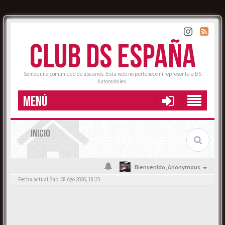
CLUB DS ESPAÑA
Somos una comunidad de usuarios. Esta web no pertenece ni representa a DS
Automobiles.
MENÚ
INICIO
Bienvenido,
Anonymous
Fecha actual Sab, 08 Ago 2026, 18:23