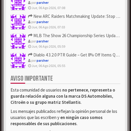
por
parsher
Jue, 06 Ago 2026, 07:08
New ARC Raiders Matchmaking Update: Stop Failed - Grab Bluep...
por
parsher
Jue, 06 Ago 2026, 07:03
MLB The Show 26 Championship Series Update! Get Cheap & ...
por
parsher
Jue, 06 Ago 2026, 05:59
Diablo 4 3.2.0 PTR Guide – Get 8% Off Items Quickly to Test ...
por
parsher
Jue, 06 Ago 2026, 05:55
AVISO IMPORTANTE
Esta comunidad de usuarios
no pertenece, representa o
guarda relación alguna con la marca DS Automobiles,
Citroën o su grupo matriz Stellantis
.
Los mensajes publicados reflejan la opinión personal de los
usuarios que las escriben y
en ningún caso somos
responsables de sus publicaciones
.