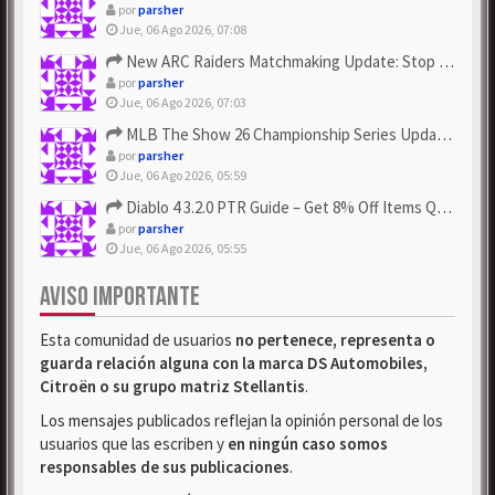
por
parsher
Jue, 06 Ago 2026, 07:08
New ARC Raiders Matchmaking Update: Stop Failed - Grab Bluep...
por
parsher
Jue, 06 Ago 2026, 07:03
MLB The Show 26 Championship Series Update! Get Cheap & ...
por
parsher
Jue, 06 Ago 2026, 05:59
Diablo 4 3.2.0 PTR Guide – Get 8% Off Items Quickly to Test ...
por
parsher
Jue, 06 Ago 2026, 05:55
AVISO IMPORTANTE
Esta comunidad de usuarios
no pertenece, representa o
guarda relación alguna con la marca DS Automobiles,
Citroën o su grupo matriz Stellantis
.
Los mensajes publicados reflejan la opinión personal de los
usuarios que las escriben y
en ningún caso somos
responsables de sus publicaciones
.