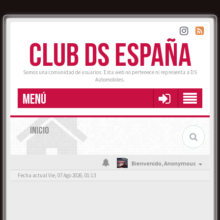
CLUB DS ESPAÑA
Somos una comunidad de usuarios. Esta web no pertenece ni representa a DS
Automobiles.
MENÚ
INICIO
Bienvenido,
Anonymous
Fecha actual Vie, 07 Ago 2026, 01:13