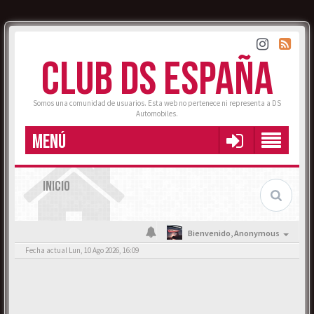
CLUB DS ESPAÑA
Somos una comunidad de usuarios. Esta web no pertenece ni representa a DS
Automobiles.
MENÚ
INICIO
Bienvenido,
Anonymous
Fecha actual Lun, 10 Ago 2026, 16:09