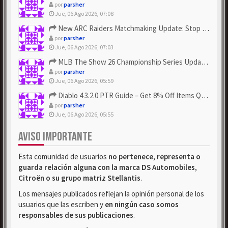
por
parsher
Jue, 06 Ago 2026, 07:08
New ARC Raiders Matchmaking Update: Stop Failed - Grab Bluep...
por
parsher
Jue, 06 Ago 2026, 07:03
MLB The Show 26 Championship Series Update! Get Cheap & ...
por
parsher
Jue, 06 Ago 2026, 05:59
Diablo 4 3.2.0 PTR Guide – Get 8% Off Items Quickly to Test ...
por
parsher
Jue, 06 Ago 2026, 05:55
AVISO IMPORTANTE
Esta comunidad de usuarios
no pertenece, representa o
guarda relación alguna con la marca DS Automobiles,
Citroën o su grupo matriz Stellantis
.
Los mensajes publicados reflejan la opinión personal de los
usuarios que las escriben y
en ningún caso somos
responsables de sus publicaciones
.