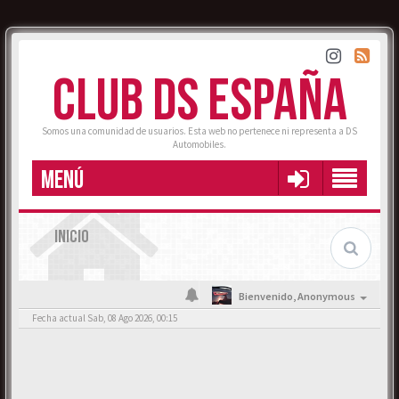
CLUB DS ESPAÑA
Somos una comunidad de usuarios. Esta web no pertenece ni representa a DS
Automobiles.
MENÚ
INICIO
Bienvenido,
Anonymous
Fecha actual Sab, 08 Ago 2026, 00:15