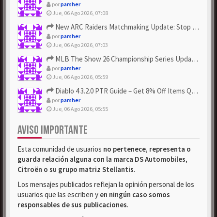
por
parsher
Jue, 06 Ago 2026, 07:08
New ARC Raiders Matchmaking Update: Stop Failed - Grab Bluep...
por
parsher
Jue, 06 Ago 2026, 07:03
MLB The Show 26 Championship Series Update! Get Cheap & ...
por
parsher
Jue, 06 Ago 2026, 05:59
Diablo 4 3.2.0 PTR Guide – Get 8% Off Items Quickly to Test ...
por
parsher
Jue, 06 Ago 2026, 05:55
AVISO IMPORTANTE
Esta comunidad de usuarios
no pertenece, representa o
guarda relación alguna con la marca DS Automobiles,
Citroën o su grupo matriz Stellantis
.
Los mensajes publicados reflejan la opinión personal de los
usuarios que las escriben y
en ningún caso somos
responsables de sus publicaciones
.