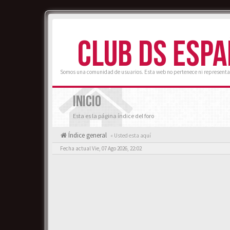
CLUB DS ESP
Somos una comunidad de usuarios. Esta web no pertenece ni representa
INICIO
Esta es la página índice del foro
Índice general
« Usted esta aquí
Fecha actual Vie, 07 Ago 2026, 22:02