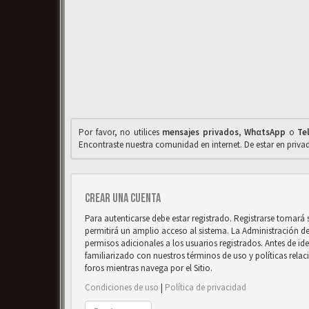
Por favor, no utilices
mensajes privados
,
WhαtsApp
o
Te
Encontraste nuestra comunidad en internet. De estar en priv
Crear una cuenta
Para autenticarse debe estar registrado. Registrarse tomará
permitirá un amplio acceso al sistema. La Administración d
permisos adicionales a los usuarios registrados. Antes de ide
familiarizado con nuestros términos de uso y políticas relaci
foros mientras navega por el Sitio.
Condiciones de uso
|
Política de privacidad