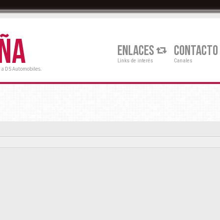
AÑA
ENLACES
CONTACTO
Links de interés
Canales
 a DS Automobiles.