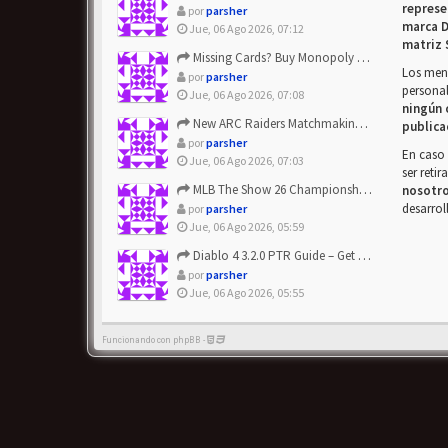
represe
por
parsher
marca D
Jue, 06 Ago 2026, 07:12
matriz 
Missing Cards? Buy Monopoly Go Happy Harvest with Looney Tun...
Los mens
por
parsher
personal
Jue, 06 Ago 2026, 07:08
ningún 
New ARC Raiders Matchmaking Update: Stop Failed - Grab Bluep...
publica
por
parsher
En caso 
Jue, 06 Ago 2026, 07:03
ser reti
MLB The Show 26 Championship Series Update! Get Cheap & ...
nosotr
desarrol
por
parsher
Jue, 06 Ago 2026, 05:59
Diablo 4 3.2.0 PTR Guide – Get 8% Off Items Quickly to Test ...
por
parsher
Jue, 06 Ago 2026, 05:55
Funcionando con phpBB -