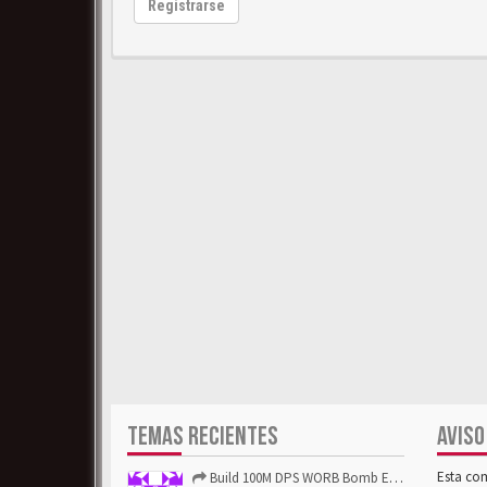
Registrarse
TEMAS RECIENTES
AVISO
Esta co
Build 100M DPS WORB Bomb Elementalist Fast - Grab POE Curren...