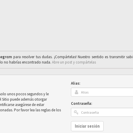
legrαm
para resolver tus dudas. ¡Compártelas! Nuestro sentido es transmitir sab
ado no habrías encontrado nada.
Abre un post y compártelas
Alias:
 solo unos pocos segundos y le
el Sitio puede además otorgar
Contraseña:
ntificarse asegúrese de estar
onadas. Por favor lea las reglas de los
Iniciar sesión