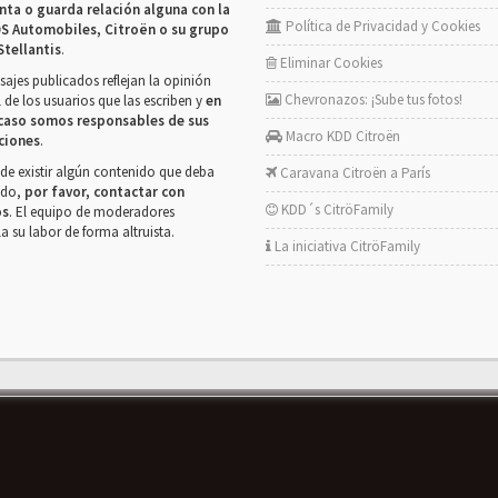
nta o guarda relación alguna con la
Política de Privacidad y Cookies
S Automobiles, Citroën o su grupo
Stellantis
.
Eliminar Cookies
ajes publicados reflejan la opinión
Chevronazos: ¡Sube tus fotos!
 de los usuarios que las escriben y
en
caso somos responsables de sus
Macro KDD Citroën
ciones
.
de existir algún contenido que deba
Caravana Citroën a París
rado,
por favor, contactar con
KDD´s CitröFamily
os
. El equipo de moderadores
la su labor de forma altruista.
La iniciativa CitröFamily