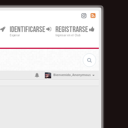
IDENTIFICARSE
REGISTRARSE
Esperar
Ingresar en el Club
Bienvenido,
Anonymous