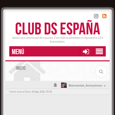
CLUB DS ESPAÑA
Somos una comunidad de usuarios. Esta web no pertenece ni representa a DS
Automobiles.
MENÚ
INICIO
Bienvenido,
Anonymous
Fecha actual Dom, 09 Ago 2026, 05:04