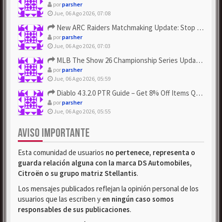
por
parsher
Jue, 06 Ago 2026, 07:08
New ARC Raiders Matchmaking Update: Stop Failed - Grab Bluep...
por
parsher
Jue, 06 Ago 2026, 07:03
MLB The Show 26 Championship Series Update! Get Cheap & ...
por
parsher
Jue, 06 Ago 2026, 05:59
Diablo 4 3.2.0 PTR Guide – Get 8% Off Items Quickly to Test ...
por
parsher
Jue, 06 Ago 2026, 05:55
AVISO IMPORTANTE
Esta comunidad de usuarios
no pertenece, representa o
guarda relación alguna con la marca DS Automobiles,
Citroën o su grupo matriz Stellantis
.
Los mensajes publicados reflejan la opinión personal de los
usuarios que las escriben y
en ningún caso somos
responsables de sus publicaciones
.