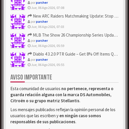
por
parsher
Jue, 06 Ago 2026, 07:08
New ARC Raiders Matchmaking Update: Stop Failed - Grab Bluep...
por
parsher
Jue, 06 Ago 2026, 07:03
MLB The Show 26 Championship Series Update! Get Cheap & ...
por
parsher
Jue, 06 Ago 2026, 05:59
Diablo 4 3.2.0 PTR Guide – Get 8% Off Items Quickly to Test ...
por
parsher
Jue, 06 Ago 2026, 05:55
AVISO IMPORTANTE
Esta comunidad de usuarios
no pertenece, representa o
guarda relación alguna con la marca DS Automobiles,
Citroën o su grupo matriz Stellantis
.
Los mensajes publicados reflejan la opinión personal de los
usuarios que las escriben y
en ningún caso somos
responsables de sus publicaciones
.