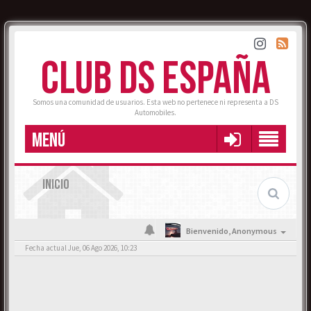
CLUB DS ESPAÑA
Somos una comunidad de usuarios. Esta web no pertenece ni representa a DS
Automobiles.
MENÚ
INICIO
Bienvenido,
Anonymous
Fecha actual Jue, 06 Ago 2026, 10:23