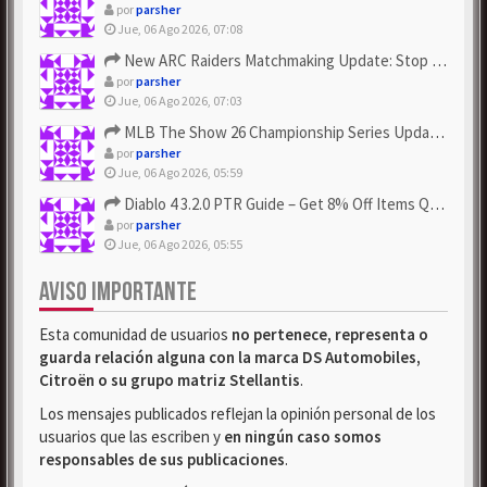
por
parsher
Jue, 06 Ago 2026, 07:08
New ARC Raiders Matchmaking Update: Stop Failed - Grab Bluep...
por
parsher
Jue, 06 Ago 2026, 07:03
MLB The Show 26 Championship Series Update! Get Cheap & ...
por
parsher
Jue, 06 Ago 2026, 05:59
Diablo 4 3.2.0 PTR Guide – Get 8% Off Items Quickly to Test ...
por
parsher
Jue, 06 Ago 2026, 05:55
AVISO IMPORTANTE
Esta comunidad de usuarios
no pertenece, representa o
guarda relación alguna con la marca DS Automobiles,
Citroën o su grupo matriz Stellantis
.
Los mensajes publicados reflejan la opinión personal de los
usuarios que las escriben y
en ningún caso somos
responsables de sus publicaciones
.