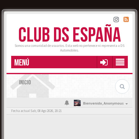
CLUB DS ESPAÑA
Somos una comunidad de usuarios. Esta web no pertenece ni representa a DS
Automobiles.
MENÚ
INICIO
Bienvenido,
Anonymous
Fecha actual Sab, 08 Ago 2026, 20:21