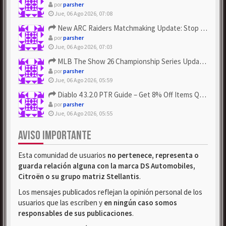
por
parsher
Jue, 06 Ago 2026, 07:08
New ARC Raiders Matchmaking Update: Stop Failed - Grab Bluep...
por
parsher
Jue, 06 Ago 2026, 07:03
MLB The Show 26 Championship Series Update! Get Cheap & ...
por
parsher
Jue, 06 Ago 2026, 05:59
Diablo 4 3.2.0 PTR Guide – Get 8% Off Items Quickly to Test ...
por
parsher
Jue, 06 Ago 2026, 05:55
AVISO IMPORTANTE
Esta comunidad de usuarios
no pertenece, representa o
guarda relación alguna con la marca DS Automobiles,
Citroën o su grupo matriz Stellantis
.
Los mensajes publicados reflejan la opinión personal de los
usuarios que las escriben y
en ningún caso somos
responsables de sus publicaciones
.