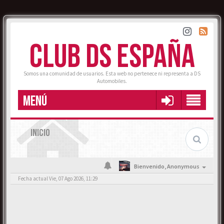
CLUB DS ESPAÑA
Somos una comunidad de usuarios. Esta web no pertenece ni representa a DS
Automobiles.
MENÚ
INICIO
Bienvenido,
Anonymous
Fecha actual Vie, 07 Ago 2026, 11:29