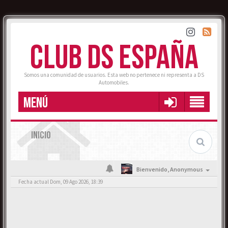
CLUB DS ESPAÑA
Somos una comunidad de usuarios. Esta web no pertenece ni representa a DS
Automobiles.
MENÚ
INICIO
Bienvenido,
Anonymous
Fecha actual Dom, 09 Ago 2026, 18:39