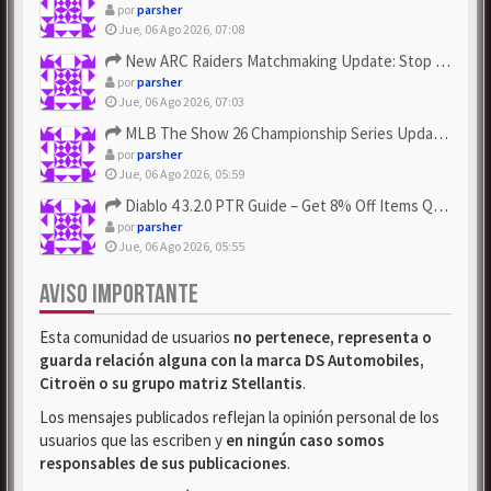
por
parsher
Jue, 06 Ago 2026, 07:08
New ARC Raiders Matchmaking Update: Stop Failed - Grab Bluep...
por
parsher
Jue, 06 Ago 2026, 07:03
MLB The Show 26 Championship Series Update! Get Cheap & ...
por
parsher
Jue, 06 Ago 2026, 05:59
Diablo 4 3.2.0 PTR Guide – Get 8% Off Items Quickly to Test ...
por
parsher
Jue, 06 Ago 2026, 05:55
AVISO IMPORTANTE
Esta comunidad de usuarios
no pertenece, representa o
guarda relación alguna con la marca DS Automobiles,
Citroën o su grupo matriz Stellantis
.
Los mensajes publicados reflejan la opinión personal de los
usuarios que las escriben y
en ningún caso somos
responsables de sus publicaciones
.