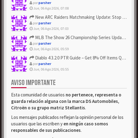
por
parsher
Jue, 06 Ago 2026, 07:08
New ARC Raiders Matchmaking Update: Stop Failed - Grab Bluep...
por
parsher
Jue, 06 Ago 2026, 07:03
MLB The Show 26 Championship Series Update! Get Cheap & ...
por
parsher
Jue, 06 Ago 2026, 05:59
Diablo 4 3.2.0 PTR Guide – Get 8% Off Items Quickly to Test ...
por
parsher
Jue, 06 Ago 2026, 05:55
AVISO IMPORTANTE
Esta comunidad de usuarios
no pertenece, representa o
guarda relación alguna con la marca DS Automobiles,
Citroën o su grupo matriz Stellantis
.
Los mensajes publicados reflejan la opinión personal de los
usuarios que las escriben y
en ningún caso somos
responsables de sus publicaciones
.