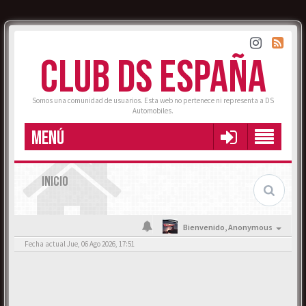
CLUB DS ESPAÑA
Somos una comunidad de usuarios. Esta web no pertenece ni representa a DS
Automobiles.
MENÚ
INICIO
Bienvenido,
Anonymous
Fecha actual Jue, 06 Ago 2026, 17:51