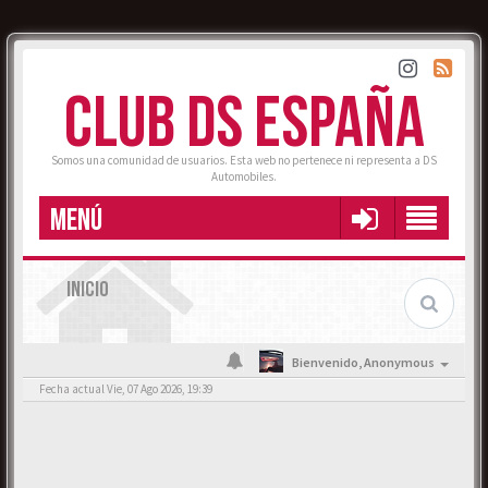
CLUB DS ESPAÑA
Somos una comunidad de usuarios. Esta web no pertenece ni representa a DS
Automobiles.
MENÚ
INICIO
Bienvenido,
Anonymous
Fecha actual Vie, 07 Ago 2026, 19:39