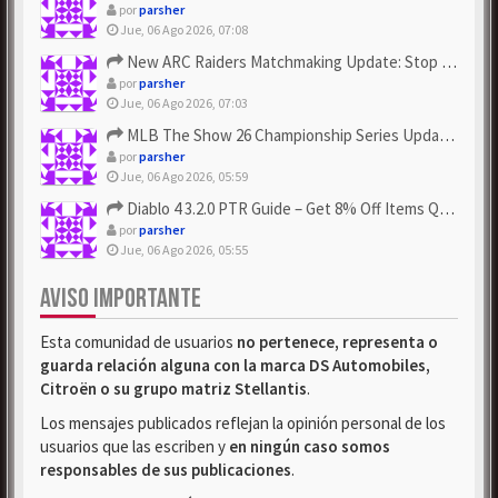
por
parsher
Jue, 06 Ago 2026, 07:08
New ARC Raiders Matchmaking Update: Stop Failed - Grab Bluep...
por
parsher
Jue, 06 Ago 2026, 07:03
MLB The Show 26 Championship Series Update! Get Cheap & ...
por
parsher
Jue, 06 Ago 2026, 05:59
Diablo 4 3.2.0 PTR Guide – Get 8% Off Items Quickly to Test ...
por
parsher
Jue, 06 Ago 2026, 05:55
AVISO IMPORTANTE
Esta comunidad de usuarios
no pertenece, representa o
guarda relación alguna con la marca DS Automobiles,
Citroën o su grupo matriz Stellantis
.
Los mensajes publicados reflejan la opinión personal de los
usuarios que las escriben y
en ningún caso somos
responsables de sus publicaciones
.