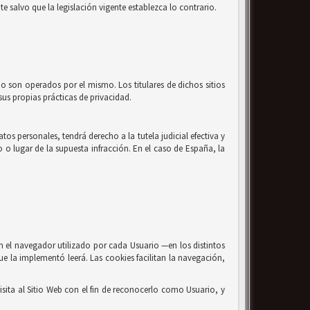
e salvo que la legislación vigente establezca lo contrario.
no son operados por el mismo. Los titulares de dichos sitios
us propias prácticas de privacidad.
os personales, tendrá derecho a la tutela judicial efectiva y
o o lugar de la supuesta infracción. En el caso de España, la
n el navegador utilizado por cada Usuario —en los distintos
ue la implementó leerá. Las cookies facilitan la navegación,
sita al Sitio Web con el fin de reconocerlo como Usuario, y