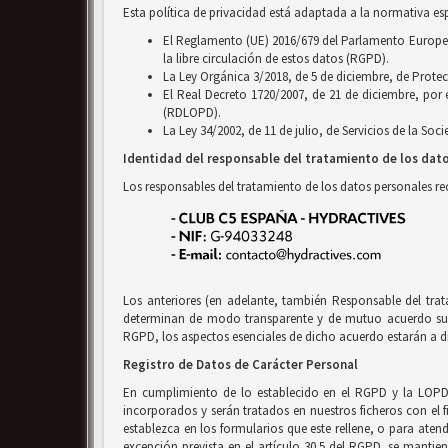
Esta política de privacidad está adaptada a la normativa es
El Reglamento (UE) 2016/679 del Parlamento Europeo y
la libre circulación de estos datos (RGPD).
La Ley Orgánica 3/2018, de 5 de diciembre, de Prote
El Real Decreto 1720/2007, de 21 de diciembre, por
(RDLOPD).
La Ley 34/2002, de 11 de julio, de Servicios de la So
Identidad del responsable del tratamiento de los dat
Los responsables del tratamiento de los datos personales r
Los anteriores (en adelante, también Responsable del tra
determinan de modo transparente y de mutuo acuerdo sus r
RGPD, los aspectos esenciales de dicho acuerdo estarán a di
Registro de Datos de Carácter Personal
En cumplimiento de lo establecido en el RGPD y la LOPD
incorporados y serán tratados en nuestros ficheros con el f
establezca en los formularios que este rellene, o para ate
excepción prevista en el artículo 30.5 del RGPD, se mantien