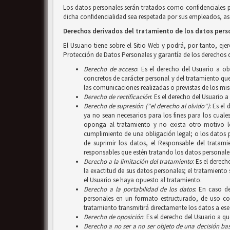
Los datos personales serán tratados como confidenciales 
dicha confidencialidad sea respetada por sus empleados, aso
Derechos derivados del tratamiento de los datos pers
El Usuario tiene sobre el Sitio Web y podrá, por tanto, ej
Protección de Datos Personales y garantía de los derechos d
Derecho de acceso
: Es el derecho del Usuario a o
concretos de carácter personal y del tratamiento que 
las comunicaciones realizadas o previstas de los mi
Derecho de rectificación
: Es el derecho del Usuario 
Derecho de supresión ("el derecho al olvido")
: Es el
ya no sean necesarios para los fines para los cuale
oponga al tratamiento y no exista otro motivo le
cumplimiento de una obligación legal; o los datos 
de suprimir los datos, el Responsable del tratam
responsables que estén tratando los datos personales
Derecho a la limitación del tratamiento
: Es el derec
la exactitud de sus datos personales; el tratamiento
el Usuario se haya opuesto al tratamiento.
Derecho a la portabilidad de los datos
: En caso d
personales en un formato estructurado, de uso com
tratamiento transmitirá directamente los datos a ese
Derecho de oposición
: Es el derecho del Usuario a q
Derecho a no ser
a no ser objeto de una decisión b