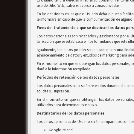
El Usuario tendrá derecho a retirar su consentimiento en c
uso del Sitio Web, salvo el acceso a zonas privadas.
En las ocasiones en las que el Usuario deba o pueda facilita
le informará en caso de que la cumplimentación de alguno de
Fines del tratamiento a que se destinan los datos per
Los datos personales son recabados y gestionados por el Siti
la relación que se establezca en los formularios que este últ
Igualmente, los datos podrán ser utilizados con una finalid
almacenamiento de datos y estudios de marketing para adec
En el momento en que se obtengan los datos personales, se in
dará a la información recopilada.
Períodos de retención de los datos personales
Los datos personales solo serán retenidos durante el tiemp
solicite su supresión.
En el momento en que se obtengan los datos personales, s
utilizados para determinar este plazo.
Destinatarios de los datos personales
Los datos personales del Usuario serán compartidos con los 
Google Ireland