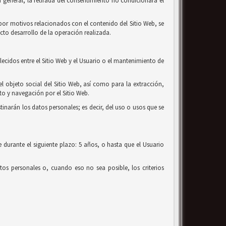
 general, la retirada del consentimiento no condicionará el
o por motivos relacionados con el contenido del Sitio Web, se
cto desarrollo de la operación realizada.
lecidos entre el Sitio Web y el Usuario o el mantenimiento de
el objeto social del Sitio Web, así como para la extracción,
o y navegación por el Sitio Web.
tinarán los datos personales; es decir, del uso o usos que se
 durante el siguiente plazo: 5 años, o hasta que el Usuario
os personales o, cuando eso no sea posible, los criterios