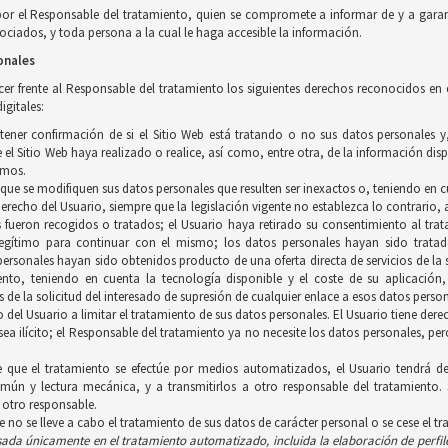
por el Responsable del tratamiento, quien se compromete a informar de y a garan
ciados, y toda persona a la cual le haga accesible la información.
onales
ercer frente al Responsable del tratamiento los siguientes derechos reconocidos en
igitales:
btener confirmación de si el Sitio Web está tratando o no sus datos personales 
el Sitio Web haya realizado o realice, así como, entre otra, de la información disp
smos.
a que se modifiquen sus datos personales que resulten ser inexactos o, teniendo en c
 derecho del Usuario, siempre que la legislación vigente no establezca lo contrario
s fueron recogidos o tratados; el Usuario haya retirado su consentimiento al trat
gítimo para continuar con el mismo; los datos personales hayan sido tratados
personales hayan sido obtenidos producto de una oferta directa de servicios de l
iento, teniendo en cuenta la tecnología disponible y el coste de su aplicació
 de la solicitud del interesado de supresión de cualquier enlace a esos datos person
ho del Usuario a limitar el tratamiento de sus datos personales. El Usuario tiene d
 sea ilícito; el Responsable del tratamiento ya no necesite los datos personales, p
e que el tratamiento se efectúe por medios automatizados, el Usuario tendrá de
ún y lectura mecánica, y a transmitirlos a otro responsable del tratamiento. 
 otro responsable.
ue no se lleve a cabo el tratamiento de sus datos de carácter personal o se cese el t
asada únicamente en el tratamiento
automatizado, incluida la elaboración de perfil