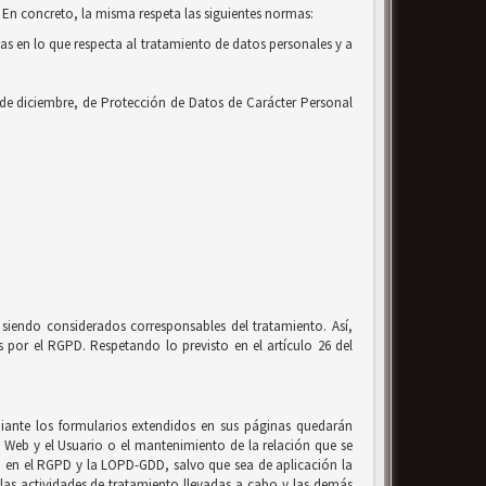
 En concreto, la misma respeta las siguientes normas:
cas en lo que respecta al tratamiento de datos personales y a
 de diciembre, de Protección de Datos de Carácter Personal
siendo considerados corresponsables del tratamiento. Así,
por el RGPD. Respetando lo previsto en el artículo 26 del
ante los formularios extendidos en sus páginas quedarán
io Web y el Usuario o el mantenimiento de la relación que se
to en el RGPD y la LOPD-GDD, salvo que sea de aplicación la
, las actividades de tratamiento llevadas a cabo y las demás