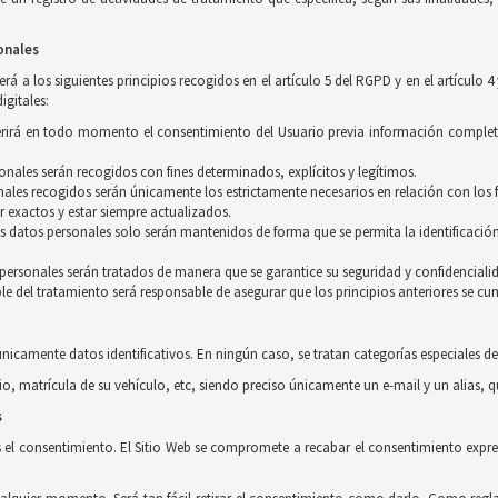
onales
á a los siguientes principios recogidos en el artículo 5 del RGPD y en el artículo 4
igitales:
equerirá en todo momento el consentimiento del Usuario previa información complet
rsonales serán recogidos con fines determinados, explícitos y legítimos.
ales recogidos serán únicamente los estrictamente necesarios en relación con los f
r exactos y estar siempre actualizados.
os datos personales solo serán mantenidos de forma que se permita la identificación
s personales serán tratados de manera que se garantice su seguridad y confidenciali
le del tratamiento será responsable de asegurar que los principios anteriores se cu
únicamente datos identificativos. En ningún caso, se tratan categorías especiales de
io, matrícula de su vehículo, etc, siendo preciso únicamente un e-mail y un alias, 
s
s el consentimiento. El Sitio Web se compromete a recabar el consentimiento expres