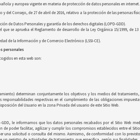
pañola y europea vigente en materia de protección de datos personales en internet.
 del Consejo, de 27 de abril de 2016, relativo a la protección de las personas físi
cción de Datos Personales y garantía de los derechos digitales (LOPD-GDD).
 el que se aprueba el Reglamento de desarrollo de la Ley Orgánica 15/1999, de 13
ciedad de la Información y de Comercio Electrónico (LSSI-CE).
os personales
ecogidos en esta web son:
tamiento) determinan conjuntamente los objetivos y los medios del tratamiento, 
esponsabilidades respectivas en el cumplimiento de las obligaciones impuestas 
sposición del Usuario en la zona Privada del usuario de este Sitio Web.
-GDD, le informamos que los datos personales recabados por el Sitio Web medi
in de poder facilitar, agilizar y cumplir los compromisos establecidos entre el Sit
nder una solicitud o consulta del mismo. Asimismo, de conformidad con lo previs
e un registro de actividades de tratamiento que especifica, según sus finalidades