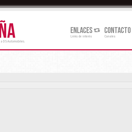
AÑA
ENLACES
CONTACTO
Links de interés
Canales
 a DS Automobiles.