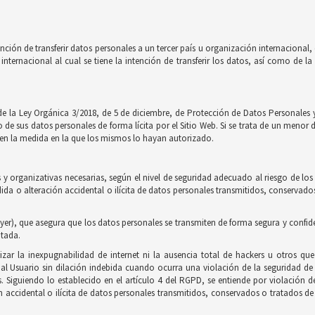
nción de transferir datos personales a un tercer país u organización internaciona
internacional al cual se tiene la intención de transferir los datos, así como de 
de la Ley Orgánica 3/2018, de 5 de diciembre, de Protección de Datos Personales y
e sus datos personales de forma lícita por el Sitio Web. Si se trata de un menor 
to en la medida en la que los mismos lo hayan autorizado.
y organizativas necesarias, según el nivel de seguridad adecuado al riesgo de los
érdida o alteración accidental o ilícita de datos personales transmitidos, conserv
yer), que asegura que los datos personales se transmiten de forma segura y confidenci
ptada.
zar la inexpugnabilidad de internet ni la ausencia total de hackers u otros qu
 Usuario sin dilación indebida cuando ocurra una violación de la seguridad de 
as. Siguiendo lo establecido en el artículo 4 del RGPD, se entiende por violación 
n accidental o ilícita de datos personales transmitidos, conservados o tratados