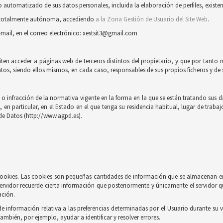
automatizado de sus datos personales, incluida la elaboración de perfiles, existent
ra totalmente autónoma, accediendo
a la Zona Gestión de Usuario del Site Web
.
-mail, en el correo electrónico: xestsit3@gmail.com
iten acceder a páginas web de terceros distintos del propietario, y que por tanto 
tos, siendo ellos mismos, en cada caso, responsables de sus propios ficheros y de s
 infracción de la normativa vigente en la forma en la que se están tratando sus dat
n particular, en el Estado en el que tenga su residencia habitual, lugar de trabaj
de Datos (http://www.agpd.es).
e cookies. Las cookies son pequeñas cantidades de información que se almacenan e
ervidor recuerde cierta información que posteriormente y únicamente el servidor q
ación.
información relativa a las preferencias determinadas por el Usuario durante su vi
también, por ejemplo, ayudar a identificar y resolver errores.