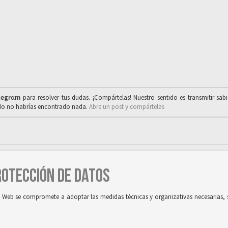
legrαm
para resolver tus dudas. ¡Compártelas! Nuestro sentido es transmitir sab
ado no habrías encontrado nada.
Abre un post y compártelas
PROTECCIÓN DE DATOS
tio Web se compromete a adoptar las medidas técnicas y organizativas necesarias, 