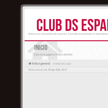
CLUB DS ESP
Somos una comunidad de usuarios. Esta web no pertenece ni representa
INICIO
Esta es la página índice del foro
Índice general
« Usted esta aquí
Fecha actual Jue, 06 Ago 2026, 20:47