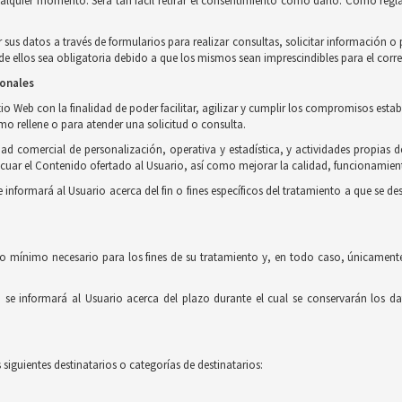
ualquier momento. Será tan fácil retirar el consentimiento como darlo. Como regla
r sus datos a través de formularios para realizar consultas, solicitar información 
 ellos sea obligatoria debido a que los mismos sean imprescindibles para el corre
sonales
o Web con la finalidad de poder facilitar, agilizar y cumplir los compromisos estab
imo rellene o para atender una solicitud o consulta.
ad comercial de personalización, operativa y estadística, y actividades propias d
uar el Contenido ofertado al Usuario, así como mejorar la calidad, funcionamient
formará al Usuario acerca del fin o fines específicos del tratamiento a que se des
o mínimo necesario para los fines de su tratamiento y, en todo caso, únicamente
e informará al Usuario acerca del plazo durante el cual se conservarán los dat
siguientes destinatarios o categorías de destinatarios: