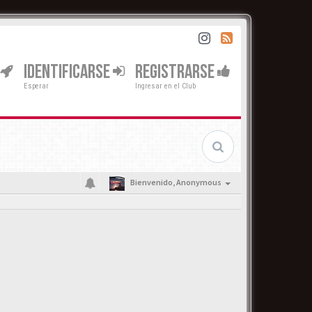
IDENTIFICARSE
REGISTRARSE
Esperar
Ingresar en el Club
Bienvenido,
Anonymous