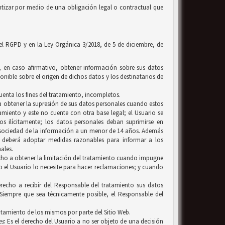
tizar por medio de una obligación legal o contractual que
 el RGPD y en la Ley Orgánica 3/2018, de 5 de diciembre, de
y, en caso afirmativo, obtener información sobre sus datos
onible sobre el origen de dichos datos y los destinatarios de
uenta los fines del tratamiento, incompletos.
, a obtener la supresión de sus datos personales cuando estos
amiento y este no cuente con otra base legal; el Usuario se
 ilícitamente; los datos personales deban suprimirse en
a sociedad de la información a un menor de 14 años. Además
n, deberá adoptar medidas razonables para informar a los
ales.
erecho a obtener la limitación del tratamiento cuando impugne
ero el Usuario lo necesite para hacer reclamaciones; y cuando
recho a recibir del Responsable del tratamiento sus datos
Siempre que sea técnicamente posible, el Responsable del
ratamiento de los mismos por parte del Sitio Web.
es
: Es el derecho del Usuario a no ser objeto de una decisión