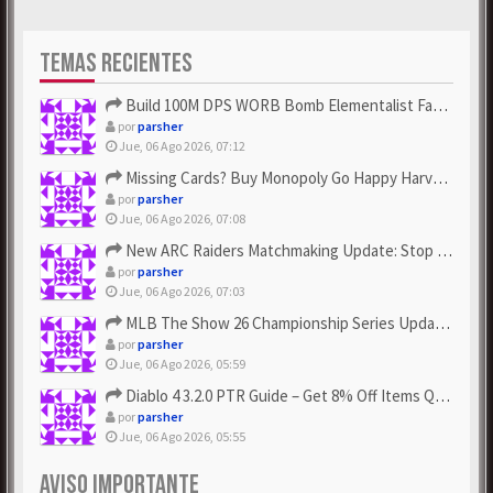
TEMAS RECIENTES
Build 100M DPS WORB Bomb Elementalist Fast - Grab POE Curren...
por
parsher
Jue, 06 Ago 2026, 07:12
Missing Cards? Buy Monopoly Go Happy Harvest with Looney Tun...
por
parsher
Jue, 06 Ago 2026, 07:08
New ARC Raiders Matchmaking Update: Stop Failed - Grab Bluep...
por
parsher
Jue, 06 Ago 2026, 07:03
MLB The Show 26 Championship Series Update! Get Cheap & ...
por
parsher
Jue, 06 Ago 2026, 05:59
Diablo 4 3.2.0 PTR Guide – Get 8% Off Items Quickly to Test ...
por
parsher
Jue, 06 Ago 2026, 05:55
AVISO IMPORTANTE