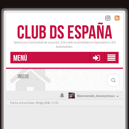
CLUB DS ESPAÑA
Somos una comunidad de usuarios. Esta web no pertenece ni representa a DS
Automobiles.
MENÚ
INICIO
Bienvenido,
Anonymous
Fecha actual Dom, 09 Ago 2026, 17:43