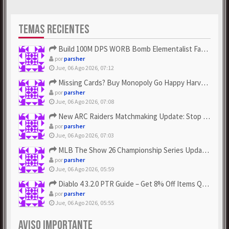
TEMAS RECIENTES
Build 100M DPS WORB Bomb Elementalist Fast - Grab POE Curren...
por
parsher
Jue, 06 Ago 2026, 07:12
Missing Cards? Buy Monopoly Go Happy Harvest with Looney Tun...
por
parsher
Jue, 06 Ago 2026, 07:08
New ARC Raiders Matchmaking Update: Stop Failed - Grab Bluep...
por
parsher
Jue, 06 Ago 2026, 07:03
MLB The Show 26 Championship Series Update! Get Cheap & ...
por
parsher
Jue, 06 Ago 2026, 05:59
Diablo 4 3.2.0 PTR Guide – Get 8% Off Items Quickly to Test ...
por
parsher
Jue, 06 Ago 2026, 05:55
AVISO IMPORTANTE