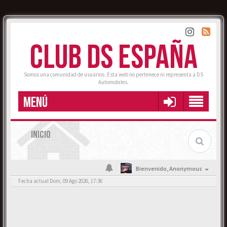
CLUB DS ESPAÑA
Somos una comunidad de usuarios. Esta web no pertenece ni representa a DS
Automobiles.
MENÚ
INICIO
Bienvenido,
Anonymous
Fecha actual Dom, 09 Ago 2026, 17:36