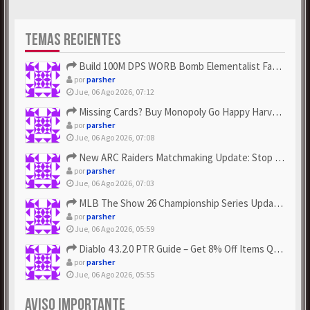
TEMAS RECIENTES
Build 100M DPS WORB Bomb Elementalist Fast - Grab POE Curren...
por
parsher
Jue, 06 Ago 2026, 07:12
Missing Cards? Buy Monopoly Go Happy Harvest with Looney Tun...
por
parsher
Jue, 06 Ago 2026, 07:08
New ARC Raiders Matchmaking Update: Stop Failed - Grab Bluep...
por
parsher
Jue, 06 Ago 2026, 07:03
MLB The Show 26 Championship Series Update! Get Cheap & ...
por
parsher
Jue, 06 Ago 2026, 05:59
Diablo 4 3.2.0 PTR Guide – Get 8% Off Items Quickly to Test ...
por
parsher
Jue, 06 Ago 2026, 05:55
AVISO IMPORTANTE