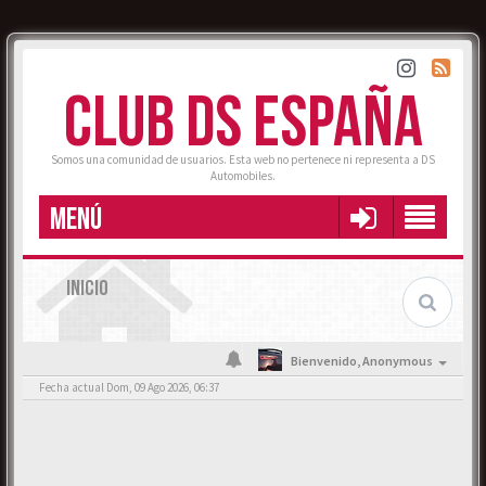
CLUB DS ESPAÑA
Somos una comunidad de usuarios. Esta web no pertenece ni representa a DS
Automobiles.
MENÚ
INICIO
Bienvenido,
Anonymous
Fecha actual Dom, 09 Ago 2026, 06:37