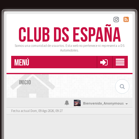
CLUB DS ESPAÑA
Somos una comunidad de usuarios. Esta web no pertenece ni representa a DS
Automobiles.
MENÚ
INICIO
Bienvenido,
Anonymous
Fecha actual Dom, 09 Ago 2026, 09:27