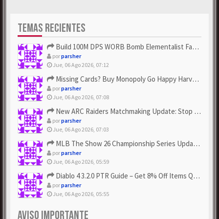
TEMAS RECIENTES
Build 100M DPS WORB Bomb Elementalist Fast - Grab POE Curren...
por
parsher
Jue, 06 Ago 2026, 07:12
Missing Cards? Buy Monopoly Go Happy Harvest with Looney Tun...
por
parsher
Jue, 06 Ago 2026, 07:08
New ARC Raiders Matchmaking Update: Stop Failed - Grab Bluep...
por
parsher
Jue, 06 Ago 2026, 07:03
MLB The Show 26 Championship Series Update! Get Cheap & ...
por
parsher
Jue, 06 Ago 2026, 05:59
Diablo 4 3.2.0 PTR Guide – Get 8% Off Items Quickly to Test ...
por
parsher
Jue, 06 Ago 2026, 05:55
AVISO IMPORTANTE