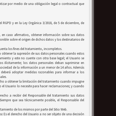
tizar por medio de una obligación legal o contractual que
 el RGPD y en la Ley Orgánica 3/2018, de 5 de diciembre, de
y, en caso afirmativo, obtener información sobre sus datos
onible sobre el origen de dichos datos y los destinatarios de
uenta los fines del tratamiento, incompletos.
, a obtener la supresión de sus datos personales cuando estos
amiento y este no cuente con otra base legal; el Usuario se
 ilícitamente; los datos personales deban suprimirse en
a sociedad de la información a un menor de 14 años. Además
n, deberá adoptar medidas razonables para informar a los
ales.
erecho a obtener la limitación del tratamiento cuando impugne
ero el Usuario lo necesite para hacer reclamaciones; y cuando
recho a recibir del Responsable del tratamiento sus datos
Siempre que sea técnicamente posible, el Responsable del
ratamiento de los mismos por parte del Sitio Web.
es
: Es el derecho del Usuario a no ser objeto de una decisión