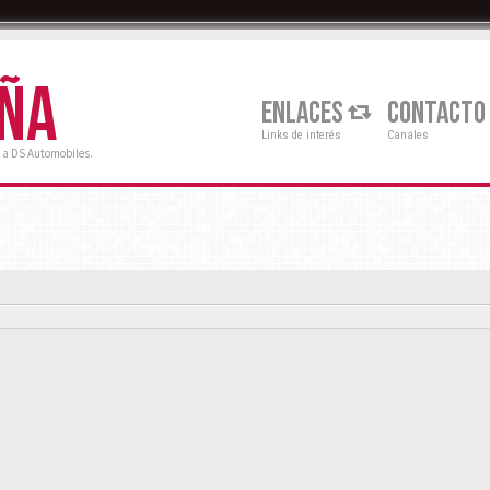
AÑA
ENLACES
CONTACTO
Links de interés
Canales
 a DS Automobiles.