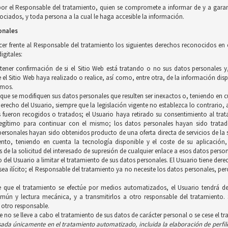
por el Responsable del tratamiento, quien se compromete a informar de y a garan
ciados, y toda persona a la cual le haga accesible la información.
onales
ercer frente al Responsable del tratamiento los siguientes derechos reconocidos en
igitales:
btener confirmación de si el Sitio Web está tratando o no sus datos personales 
el Sitio Web haya realizado o realice, así como, entre otra, de la información disp
smos.
a que se modifiquen sus datos personales que resulten ser inexactos o, teniendo en c
 derecho del Usuario, siempre que la legislación vigente no establezca lo contrario
s fueron recogidos o tratados; el Usuario haya retirado su consentimiento al trat
gítimo para continuar con el mismo; los datos personales hayan sido tratados
personales hayan sido obtenidos producto de una oferta directa de servicios de l
iento, teniendo en cuenta la tecnología disponible y el coste de su aplicació
 de la solicitud del interesado de supresión de cualquier enlace a esos datos person
ho del Usuario a limitar el tratamiento de sus datos personales. El Usuario tiene d
 sea ilícito; el Responsable del tratamiento ya no necesite los datos personales, p
e que el tratamiento se efectúe por medios automatizados, el Usuario tendrá de
ún y lectura mecánica, y a transmitirlos a otro responsable del tratamiento. 
 otro responsable.
ue no se lleve a cabo el tratamiento de sus datos de carácter personal o se cese el t
asada únicamente en el tratamiento
automatizado, incluida la elaboración de perfil