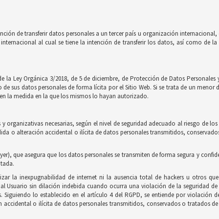
nción de transferir datos personales a un tercer país u organización internaciona
internacional al cual se tiene la intención de transferir los datos, así como de 
de la Ley Orgánica 3/2018, de 5 de diciembre, de Protección de Datos Personales y
e sus datos personales de forma lícita por el Sitio Web. Si se trata de un menor 
to en la medida en la que los mismos lo hayan autorizado.
y organizativas necesarias, según el nivel de seguridad adecuado al riesgo de los
érdida o alteración accidental o ilícita de datos personales transmitidos, conserv
yer), que asegura que los datos personales se transmiten de forma segura y confidenci
ptada.
zar la inexpugnabilidad de internet ni la ausencia total de hackers u otros qu
 Usuario sin dilación indebida cuando ocurra una violación de la seguridad de 
as. Siguiendo lo establecido en el artículo 4 del RGPD, se entiende por violación 
n accidental o ilícita de datos personales transmitidos, conservados o tratados