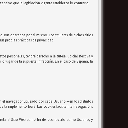
e salvo que la legislación vigente establezca lo contrario.
no son operados por el mismo. Los titulares de dichos sitios
us propias prácticas de privacidad.
os personales, tendrá derecho a la tutela judicial efectiva y
o o lugar de la supuesta infracción. En el caso de España, la
n el navegador utilizado por cada Usuario —en los distintos
ue la implementó leerá. Las cookies facilitan la navegación,
sita al Sitio Web con el fin de reconocerlo como Usuario, y