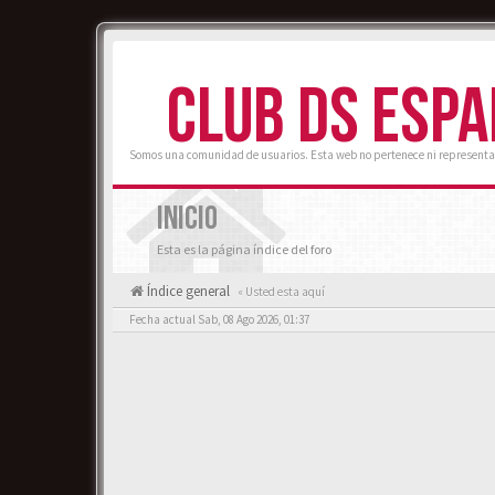
CLUB DS ESP
Somos una comunidad de usuarios. Esta web no pertenece ni representa
INICIO
Esta es la página índice del foro
Índice general
« Usted esta aquí
Fecha actual Sab, 08 Ago 2026, 01:37