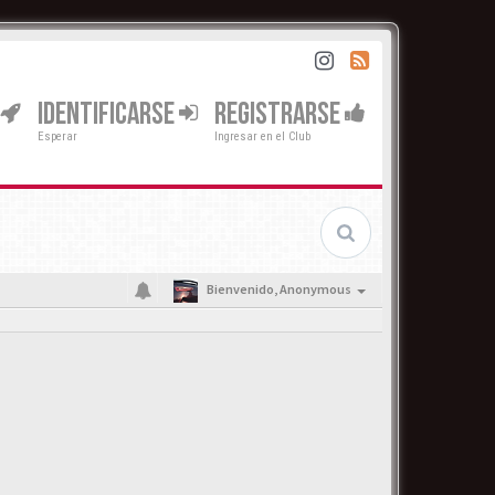
IDENTIFICARSE
REGISTRARSE
Esperar
Ingresar en el Club
Bienvenido,
Anonymous