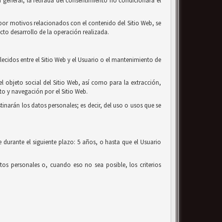
 general, la retirada del consentimiento no condicionará el
o por motivos relacionados con el contenido del Sitio Web, se
cto desarrollo de la operación realizada.
lecidos entre el Sitio Web y el Usuario o el mantenimiento de
el objeto social del Sitio Web, así como para la extracción,
o y navegación por el Sitio Web.
tinarán los datos personales; es decir, del uso o usos que se
 durante el siguiente plazo: 5 años, o hasta que el Usuario
os personales o, cuando eso no sea posible, los criterios