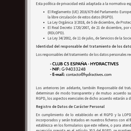
Esta política de privacidad está adaptada a la normativa es
El Reglamento (UE) 2016/679 del Parlamento Europeo y
la libre circulación de estos datos (RGPD).
La Ley Orgánica 3/2018, de 5 de diciembre, de Prote
El Real Decreto 1720/2007, de 21 de diciembre, por
(RDLOPD).
La Ley 34/2002, de 11 de julio, de Servicios de la So
Identidad del responsable del tratamiento de los dat
Los responsables del tratamiento de los datos personales r
Los anteriores (en adelante, también Responsable del tra
determinan de modo transparente y de mutuo acuerdo sus r
RGPD, los aspectos esenciales de dicho acuerdo estarán a di
Registro de Datos de Carácter Personal
En cumplimiento de lo establecido en el RGPD y la LOPD
incorporados y serán tratados en nuestros ficheros con el f
establezca en los formularios que este rellene, o para ate
excepción prevista en el artículo 30.5 del RGPD, se mantien