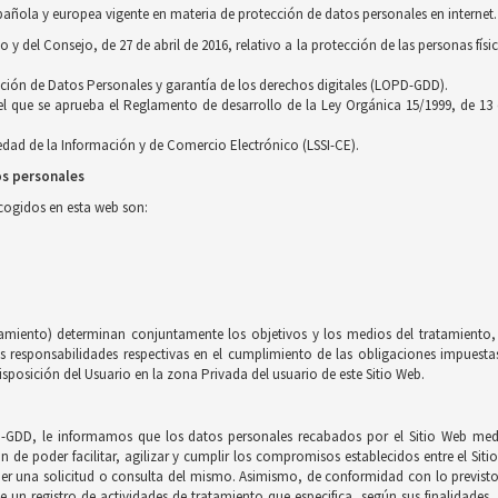
pañola y europea vigente en materia de protección de datos personales en internet.
 del Consejo, de 27 de abril de 2016, relativo a la protección de las personas físi
cción de Datos Personales y garantía de los derechos digitales (LOPD-GDD).
 el que se aprueba el Reglamento de desarrollo de la Ley Orgánica 15/1999, de 13
ciedad de la Información y de Comercio Electrónico (LSSI-CE).
os personales
ecogidos en esta web son:
tamiento) determinan conjuntamente los objetivos y los medios del tratamiento, 
esponsabilidades respectivas en el cumplimiento de las obligaciones impuestas 
sposición del Usuario en la zona Privada del usuario de este Sitio Web.
-GDD, le informamos que los datos personales recabados por el Sitio Web medi
in de poder facilitar, agilizar y cumplir los compromisos establecidos entre el Sit
nder una solicitud o consulta del mismo. Asimismo, de conformidad con lo previs
e un registro de actividades de tratamiento que especifica, según sus finalidades