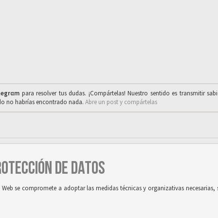
legrαm
para resolver tus dudas. ¡Compártelas! Nuestro sentido es transmitir sab
ado no habrías encontrado nada.
Abre un post y compártelas
PROTECCIÓN DE DATOS
tio Web se compromete a adoptar las medidas técnicas y organizativas necesarias, 