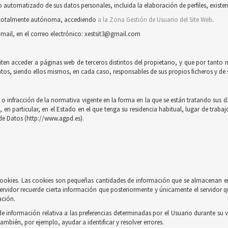
automatizado de sus datos personales, incluida la elaboración de perfiles, existent
ra totalmente autónoma, accediendo
a la Zona Gestión de Usuario del Site Web
.
-mail, en el correo electrónico: xestsit3@gmail.com
iten acceder a páginas web de terceros distintos del propietario, y que por tanto 
tos, siendo ellos mismos, en cada caso, responsables de sus propios ficheros y de s
 infracción de la normativa vigente en la forma en la que se están tratando sus dat
n particular, en el Estado en el que tenga su residencia habitual, lugar de trabaj
de Datos (http://www.agpd.es).
e cookies. Las cookies son pequeñas cantidades de información que se almacenan e
ervidor recuerde cierta información que posteriormente y únicamente el servidor q
ación.
información relativa a las preferencias determinadas por el Usuario durante su vi
también, por ejemplo, ayudar a identificar y resolver errores.