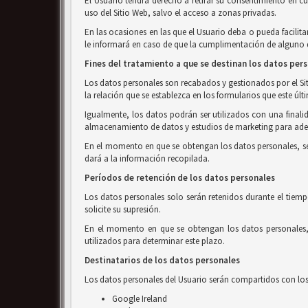
El Usuario tendrá derecho a retirar su consentimiento en c
uso del Sitio Web, salvo el acceso a zonas privadas.
En las ocasiones en las que el Usuario deba o pueda facilita
le informará en caso de que la cumplimentación de alguno de
Fines del tratamiento a que se destinan los datos per
Los datos personales son recabados y gestionados por el Siti
la relación que se establezca en los formularios que este últ
Igualmente, los datos podrán ser utilizados con una finalid
almacenamiento de datos y estudios de marketing para adec
En el momento en que se obtengan los datos personales, se in
dará a la información recopilada.
Períodos de retención de los datos personales
Los datos personales solo serán retenidos durante el tiemp
solicite su supresión.
En el momento en que se obtengan los datos personales, s
utilizados para determinar este plazo.
Destinatarios de los datos personales
Los datos personales del Usuario serán compartidos con los 
Google Ireland