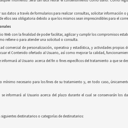
ualquier momento. Será tan fácil retirar el consentimiento como darlo. Como regla
r sus datos a través de formularios para realizar consultas, solicitar información 
 ellos sea obligatoria debido a que los mismos sean imprescindibles para el corre
sonales
o Web con la finalidad de poder facilitar, agilizar y cumplir los compromisos estab
imo rellene o para atender una solicitud o consulta.
ad comercial de personalización, operativa y estadística, y actividades propias d
uar el Contenido ofertado al Usuario, así como mejorar la calidad, funcionamient
formará al Usuario acerca del fin o fines específicos del tratamiento a que se des
o mínimo necesario para los fines de su tratamiento y, en todo caso, únicamente
e informará al Usuario acerca del plazo durante el cual se conservarán los dat
siguientes destinatarios o categorías de destinatarios: