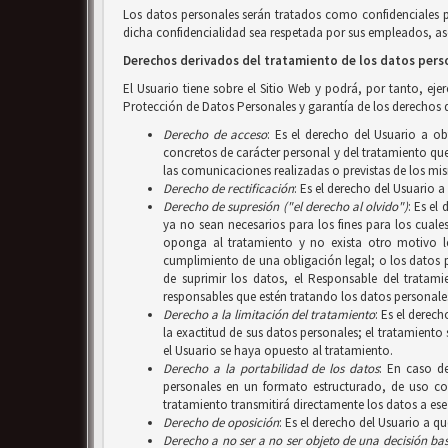
Los datos personales serán tratados como confidenciales 
dicha confidencialidad sea respetada por sus empleados, aso
Derechos derivados del tratamiento de los datos pers
El Usuario tiene sobre el Sitio Web y podrá, por tanto, ej
Protección de Datos Personales y garantía de los derechos d
Derecho de acceso
: Es el derecho del Usuario a o
concretos de carácter personal y del tratamiento que 
las comunicaciones realizadas o previstas de los mi
Derecho de rectificación
: Es el derecho del Usuario 
Derecho de supresión ("el derecho al olvido")
: Es el
ya no sean necesarios para los fines para los cuale
oponga al tratamiento y no exista otro motivo le
cumplimiento de una obligación legal; o los datos 
de suprimir los datos, el Responsable del tratam
responsables que estén tratando los datos personales
Derecho a la limitación del tratamiento
: Es el derec
la exactitud de sus datos personales; el tratamiento
el Usuario se haya opuesto al tratamiento.
Derecho a la portabilidad de los datos
: En caso d
personales en un formato estructurado, de uso com
tratamiento transmitirá directamente los datos a ese
Derecho de oposición
: Es el derecho del Usuario a q
Derecho a no ser
a no ser objeto de una decisión b