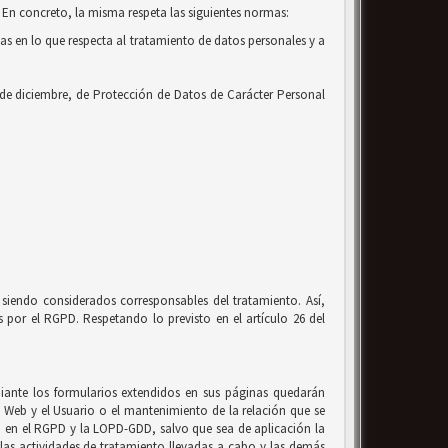
 En concreto, la misma respeta las siguientes normas:
cas en lo que respecta al tratamiento de datos personales y a
 de diciembre, de Protección de Datos de Carácter Personal
siendo considerados corresponsables del tratamiento. Así,
por el RGPD. Respetando lo previsto en el artículo 26 del
ante los formularios extendidos en sus páginas quedarán
io Web y el Usuario o el mantenimiento de la relación que se
to en el RGPD y la LOPD-GDD, salvo que sea de aplicación la
, las actividades de tratamiento llevadas a cabo y las demás