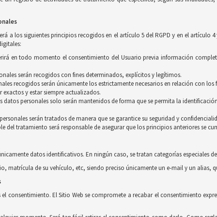
onales
á a los siguientes principios recogidos en el artículo 5 del RGPD y en el artículo 4
igitales:
equerirá en todo momento el consentimiento del Usuario previa información complet
rsonales serán recogidos con fines determinados, explícitos y legítimos.
ales recogidos serán únicamente los estrictamente necesarios en relación con los f
r exactos y estar siempre actualizados.
os datos personales solo serán mantenidos de forma que se permita la identificación
s personales serán tratados de manera que se garantice su seguridad y confidenciali
le del tratamiento será responsable de asegurar que los principios anteriores se cu
únicamente datos identificativos. En ningún caso, se tratan categorías especiales de
io, matrícula de su vehículo, etc, siendo preciso únicamente un e-mail y un alias, 
s
s el consentimiento. El Sitio Web se compromete a recabar el consentimiento expres