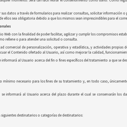
ualquier momento. Será tan fácil retirar el consentimiento como darlo. Como regla
r sus datos a través de formularios para realizar consultas, solicitar información 
 ellos sea obligatoria debido a que los mismos sean imprescindibles para el corre
sonales
o Web con la finalidad de poder facilitar, agilizar y cumplir los compromisos estab
imo rellene o para atender una solicitud o consulta.
ad comercial de personalización, operativa y estadística, y actividades propias d
uar el Contenido ofertado al Usuario, así como mejorar la calidad, funcionamient
formará al Usuario acerca del fin o fines específicos del tratamiento a que se des
o mínimo necesario para los fines de su tratamiento y, en todo caso, únicamente
e informará al Usuario acerca del plazo durante el cual se conservarán los dat
siguientes destinatarios o categorías de destinatarios: