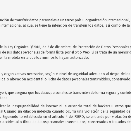
nción de transferir datos personales a un tercer país u organización internaciona
internacional al cual se tiene la intención de transferir los datos, así como de 
de la Ley Orgánica 3/2018, de 5 de diciembre, de Protección de Datos Personales y
e sus datos personales de forma lícita por el Sitio Web. Si se trata de un menor 
to en la medida en la que los mismos lo hayan autorizado.
y organizativas necesarias, según el nivel de seguridad adecuado al riesgo de los
érdida o alteración accidental o ilícita de datos personales transmitidos, conserv
yer), que asegura que los datos personales se transmiten de forma segura y confidenci
ptada.
zar la inexpugnabilidad de internet ni la ausencia total de hackers u otros qu
 Usuario sin dilación indebida cuando ocurra una violación de la seguridad de 
as. Siguiendo lo establecido en el artículo 4 del RGPD, se entiende por violación 
n accidental o ilícita de datos personales transmitidos, conservados o tratados