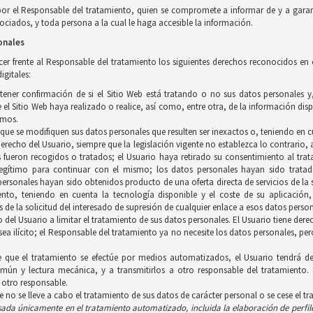
por el Responsable del tratamiento, quien se compromete a informar de y a garan
ciados, y toda persona a la cual le haga accesible la información.
onales
ercer frente al Responsable del tratamiento los siguientes derechos reconocidos en
igitales:
btener confirmación de si el Sitio Web está tratando o no sus datos personales 
el Sitio Web haya realizado o realice, así como, entre otra, de la información disp
smos.
a que se modifiquen sus datos personales que resulten ser inexactos o, teniendo en c
 derecho del Usuario, siempre que la legislación vigente no establezca lo contrario
s fueron recogidos o tratados; el Usuario haya retirado su consentimiento al trat
gítimo para continuar con el mismo; los datos personales hayan sido tratados
personales hayan sido obtenidos producto de una oferta directa de servicios de l
iento, teniendo en cuenta la tecnología disponible y el coste de su aplicació
 de la solicitud del interesado de supresión de cualquier enlace a esos datos person
ho del Usuario a limitar el tratamiento de sus datos personales. El Usuario tiene d
 sea ilícito; el Responsable del tratamiento ya no necesite los datos personales, p
e que el tratamiento se efectúe por medios automatizados, el Usuario tendrá de
ún y lectura mecánica, y a transmitirlos a otro responsable del tratamiento. 
 otro responsable.
ue no se lleve a cabo el tratamiento de sus datos de carácter personal o se cese el t
asada únicamente en el tratamiento
automatizado, incluida la elaboración de perfil