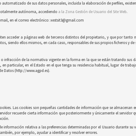
automatizado de sus datos personales, incluida la elaboración de perfiles, existent
ra totalmente autónoma, accediendo
a la Zona Gestión de Usuario del Site Web
.
-mail, en el correo electrónico: xestsit3@gmail.com
iten acceder a páginas web de terceros distintos del propietario, y que por tanto 
tos, siendo ellos mismos, en cada caso, responsables de sus propios ficheros y de s
 infracción de la normativa vigente en la forma en la que se están tratando sus dat
n particular, en el Estado en el que tenga su residencia habitual, lugar de trabaj
de Datos (http://www.agpd.es).
e cookies. Las cookies son pequeñas cantidades de información que se almacenan e
ervidor recuerde cierta información que posteriormente y únicamente el servidor q
ación.
información relativa a las preferencias determinadas por el Usuario durante su vi
también, por ejemplo, ayudar a identificar y resolver errores.