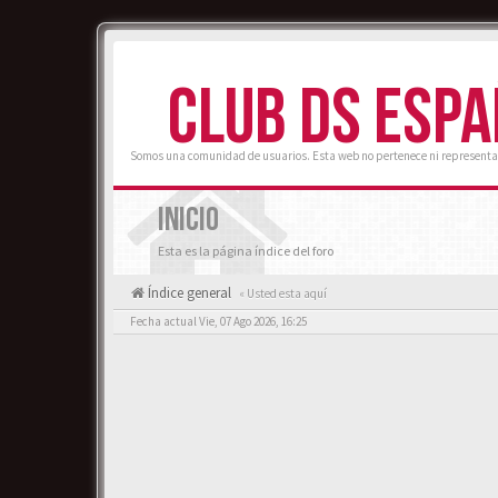
CLUB DS ESP
Somos una comunidad de usuarios. Esta web no pertenece ni representa
INICIO
Esta es la página índice del foro
Índice general
« Usted esta aquí
Fecha actual Vie, 07 Ago 2026, 16:25