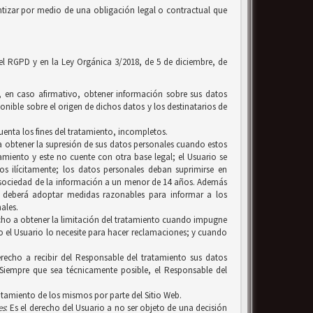
tizar por medio de una obligación legal o contractual que
 el RGPD y en la Ley Orgánica 3/2018, de 5 de diciembre, de
y, en caso afirmativo, obtener información sobre sus datos
onible sobre el origen de dichos datos y los destinatarios de
uenta los fines del tratamiento, incompletos.
, a obtener la supresión de sus datos personales cuando estos
amiento y este no cuente con otra base legal; el Usuario se
 ilícitamente; los datos personales deban suprimirse en
a sociedad de la información a un menor de 14 años. Además
n, deberá adoptar medidas razonables para informar a los
ales.
erecho a obtener la limitación del tratamiento cuando impugne
ero el Usuario lo necesite para hacer reclamaciones; y cuando
recho a recibir del Responsable del tratamiento sus datos
Siempre que sea técnicamente posible, el Responsable del
ratamiento de los mismos por parte del Sitio Web.
es
: Es el derecho del Usuario a no ser objeto de una decisión