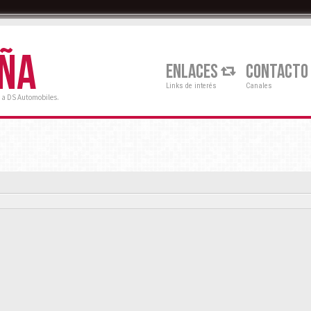
AÑA
ENLACES
CONTACTO
Links de interés
Canales
 a DS Automobiles.