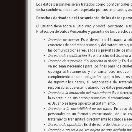
Los datos personales serán tratados como confidenciales 
dicha confidencialidad sea respetada por sus empleados, aso
Derechos derivados del tratamiento de los datos pers
El Usuario tiene sobre el Sitio Web y podrá, por tanto, ej
Protección de Datos Personales y garantía de los derechos d
Derecho de acceso
: Es el derecho del Usuario a o
concretos de carácter personal y del tratamiento que 
las comunicaciones realizadas o previstas de los mi
Derecho de rectificación
: Es el derecho del Usuario 
Derecho de supresión ("el derecho al olvido")
: Es el
ya no sean necesarios para los fines para los cuale
oponga al tratamiento y no exista otro motivo le
cumplimiento de una obligación legal; o los datos 
de suprimir los datos, el Responsable del tratam
responsables que estén tratando los datos personales
Derecho a la limitación del tratamiento
: Es el derec
la exactitud de sus datos personales; el tratamiento
el Usuario se haya opuesto al tratamiento.
Derecho a la portabilidad de los datos
: En caso d
personales en un formato estructurado, de uso com
tratamiento transmitirá directamente los datos a ese
Derecho de oposición
: Es el derecho del Usuario a q
Derecho a no ser
a no ser objeto de una decisión b