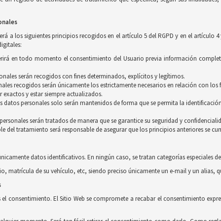
onales
á a los siguientes principios recogidos en el artículo 5 del RGPD y en el artículo 4
igitales:
equerirá en todo momento el consentimiento del Usuario previa información complet
rsonales serán recogidos con fines determinados, explícitos y legítimos.
ales recogidos serán únicamente los estrictamente necesarios en relación con los f
r exactos y estar siempre actualizados.
os datos personales solo serán mantenidos de forma que se permita la identificación
s personales serán tratados de manera que se garantice su seguridad y confidenciali
le del tratamiento será responsable de asegurar que los principios anteriores se cu
únicamente datos identificativos. En ningún caso, se tratan categorías especiales de
io, matrícula de su vehículo, etc, siendo preciso únicamente un e-mail y un alias, 
s
s el consentimiento. El Sitio Web se compromete a recabar el consentimiento expres