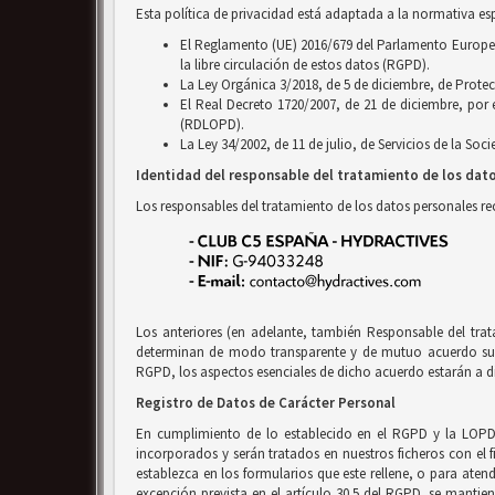
Esta política de privacidad está adaptada a la normativa es
El Reglamento (UE) 2016/679 del Parlamento Europeo y
la libre circulación de estos datos (RGPD).
La Ley Orgánica 3/2018, de 5 de diciembre, de Prote
El Real Decreto 1720/2007, de 21 de diciembre, por
(RDLOPD).
La Ley 34/2002, de 11 de julio, de Servicios de la So
Identidad del responsable del tratamiento de los dat
Los responsables del tratamiento de los datos personales r
Los anteriores (en adelante, también Responsable del tra
determinan de modo transparente y de mutuo acuerdo sus r
RGPD, los aspectos esenciales de dicho acuerdo estarán a di
Registro de Datos de Carácter Personal
En cumplimiento de lo establecido en el RGPD y la LOPD
incorporados y serán tratados en nuestros ficheros con el f
establezca en los formularios que este rellene, o para ate
excepción prevista en el artículo 30.5 del RGPD, se mantien