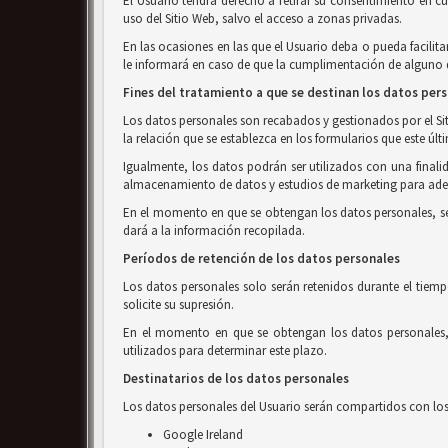
El Usuario tendrá derecho a retirar su consentimiento en c
uso del Sitio Web, salvo el acceso a zonas privadas.
En las ocasiones en las que el Usuario deba o pueda facilita
le informará en caso de que la cumplimentación de alguno de
Fines del tratamiento a que se destinan los datos per
Los datos personales son recabados y gestionados por el Siti
la relación que se establezca en los formularios que este últ
Igualmente, los datos podrán ser utilizados con una finalid
almacenamiento de datos y estudios de marketing para adec
En el momento en que se obtengan los datos personales, se in
dará a la información recopilada.
Períodos de retención de los datos personales
Los datos personales solo serán retenidos durante el tiemp
solicite su supresión.
En el momento en que se obtengan los datos personales, s
utilizados para determinar este plazo.
Destinatarios de los datos personales
Los datos personales del Usuario serán compartidos con los 
Google Ireland