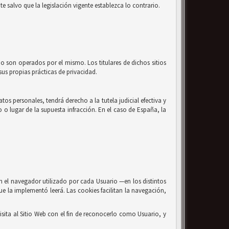
e salvo que la legislación vigente establezca lo contrario.
no son operados por el mismo. Los titulares de dichos sitios
us propias prácticas de privacidad.
os personales, tendrá derecho a la tutela judicial efectiva y
o o lugar de la supuesta infracción. En el caso de España, la
n el navegador utilizado por cada Usuario —en los distintos
ue la implementó leerá. Las cookies facilitan la navegación,
sita al Sitio Web con el fin de reconocerlo como Usuario, y