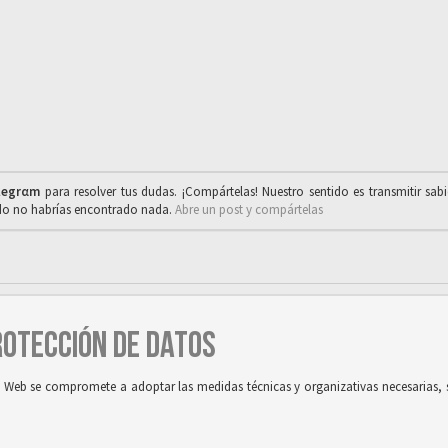
legrαm
para resolver tus dudas. ¡Compártelas! Nuestro sentido es transmitir sab
ado no habrías encontrado nada.
Abre un post y compártelas
PROTECCIÓN DE DATOS
tio Web se compromete a adoptar las medidas técnicas y organizativas necesarias, 