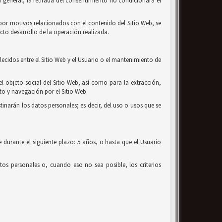
 general, la retirada del consentimiento no condicionará el
o por motivos relacionados con el contenido del Sitio Web, se
cto desarrollo de la operación realizada.
lecidos entre el Sitio Web y el Usuario o el mantenimiento de
el objeto social del Sitio Web, así como para la extracción,
o y navegación por el Sitio Web.
tinarán los datos personales; es decir, del uso o usos que se
 durante el siguiente plazo: 5 años, o hasta que el Usuario
os personales o, cuando eso no sea posible, los criterios