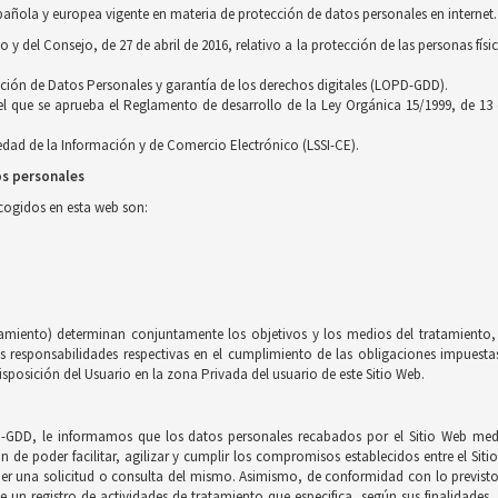
pañola y europea vigente en materia de protección de datos personales en internet.
 del Consejo, de 27 de abril de 2016, relativo a la protección de las personas físi
cción de Datos Personales y garantía de los derechos digitales (LOPD-GDD).
 el que se aprueba el Reglamento de desarrollo de la Ley Orgánica 15/1999, de 13
ciedad de la Información y de Comercio Electrónico (LSSI-CE).
os personales
ecogidos en esta web son:
tamiento) determinan conjuntamente los objetivos y los medios del tratamiento, 
esponsabilidades respectivas en el cumplimiento de las obligaciones impuestas 
sposición del Usuario en la zona Privada del usuario de este Sitio Web.
-GDD, le informamos que los datos personales recabados por el Sitio Web medi
in de poder facilitar, agilizar y cumplir los compromisos establecidos entre el Sit
nder una solicitud o consulta del mismo. Asimismo, de conformidad con lo previs
e un registro de actividades de tratamiento que especifica, según sus finalidades