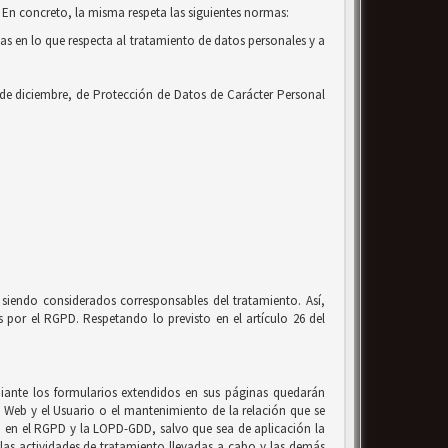
 En concreto, la misma respeta las siguientes normas:
cas en lo que respecta al tratamiento de datos personales y a
 de diciembre, de Protección de Datos de Carácter Personal
siendo considerados corresponsables del tratamiento. Así,
por el RGPD. Respetando lo previsto en el artículo 26 del
ante los formularios extendidos en sus páginas quedarán
io Web y el Usuario o el mantenimiento de la relación que se
to en el RGPD y la LOPD-GDD, salvo que sea de aplicación la
, las actividades de tratamiento llevadas a cabo y las demás