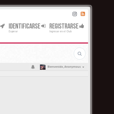
IDENTIFICARSE
REGISTRARSE
Esperar
Ingresar en el Club
Bienvenido,
Anonymous