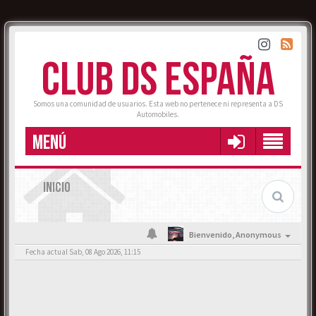
CLUB DS ESPAÑA
Somos una comunidad de usuarios. Esta web no pertenece ni representa a DS
Automobiles.
MENÚ
INICIO
Bienvenido,
Anonymous
Fecha actual Sab, 08 Ago 2026, 11:15