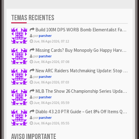
TEMAS RECIENTES
Build 100M DPS WORB Bomb Elementalist Fast - Grab POE Curren...
por
parsher
Jue, 06 Ago 2026, 07:12
Missing Cards? Buy Monopoly Go Happy Harvest with Looney Tun...
por
parsher
Jue, 06 Ago 2026, 07:08
New ARC Raiders Matchmaking Update: Stop Failed - Grab Bluep...
por
parsher
Jue, 06 Ago 2026, 07:03
MLB The Show 26 Championship Series Update! Get Cheap & ...
por
parsher
Jue, 06 Ago 2026, 05:59
Diablo 4 3.2.0 PTR Guide – Get 8% Off Items Quickly to Test ...
por
parsher
Jue, 06 Ago 2026, 05:55
AVISO IMPORTANTE